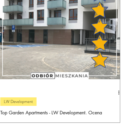
LW Development
Top Garden Apartments - LW Development. Ocena
inwestycji deweloperskiej i wrażenia z odbioru