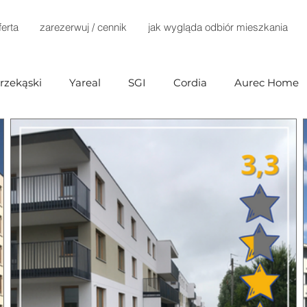
ferta
zarezerwuj / cennik
jak wygląda odbiór mieszkania
rzekąski
Yareal
SGI
Cordia
Aurec Home
 Development
Home Invest
Terra Casa
Dante
Develia
Immobart
KP Development
Robyg
d