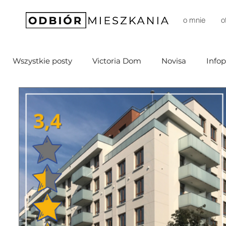
o mnie
o
Wszystkie posty
Victoria Dom
Novisa
Infop
Mill-Yon
Agena Development
DomD Dom
Sprawia (Budimex)
Marvipol
TELKA
Bródno Centrum
Echo Investments
Arbu