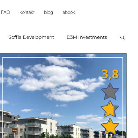
FAQ
kontakt
blog
ebook
Soffia Development
D3M Investments
x
Dynamic Development
Prestige
Unidevelopment
Buszrem
Testa