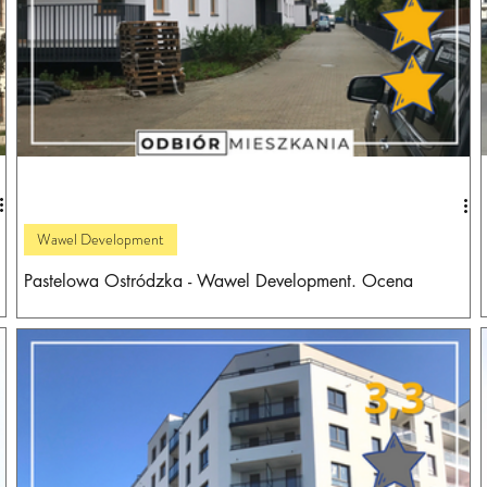
Wawel Development
Pastelowa Ostródzka - Wawel Development. Ocena
inwestycji deweloperskiej i wrażenia z odbioru