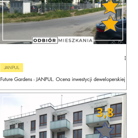
JANPUL
Future Gardens - JANPUL. Ocena inwestycji deweloperskiej i
wrażenia z odbioru