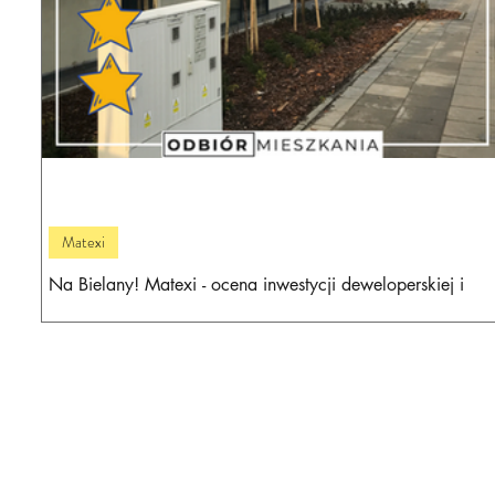
Matexi
Na Bielany! Matexi - ocena inwestycji deweloperskiej i
wrażenia z odbioru