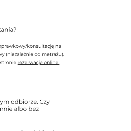
kania?
poprawkowy/konsultację na
wy (niezależnie od metrażu).
 stronie
rezerwacje online.
łym odbiorze. Czy
mnie albo bez