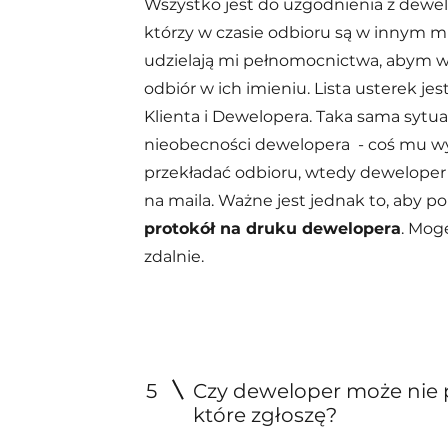
Wszystko jest do uzgodnienia z dewel
którzy w czasie odbioru są w innym mi
udzielają mi pełnomocnictwa, abym ws
odbiór w ich imieniu. Lista usterek je
Klienta i Dewelopera. Taka sama sytua
nieobecności dewelopera - coś mu w
przekładać odbioru, wtedy deweloper 
na maila. Ważne jest jednak to, aby p
protokół na druku dewelopera
. Mog
zdalnie.
5
Czy deweloper może nie p
które zgłoszę?