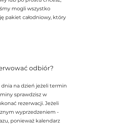
byśmy mogli wszystko
ę pakiet całodniowy, który
ezerwować odbiór?
nia na dzień jeżeli termin
erminy sprawdzisz w
konać rezerwacji. Jeżeli
ięcznym wyprzedzeniem -
razu, ponieważ kalendarz