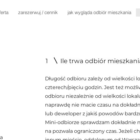
ferta
zarezerwuj / cennik
jak wygląda odbiór mieszkania
1
Ile trwa odbiór mieszkani
Długość odbioru zależy od wielkości l
czterech/pięciu godzin. Jest też moż
odbioru niezależnie od wielkości lokalu
naprawdę nie macie czasu na dokład
lub deweloper z jakiś powodów bardz
Mini-odbiorze sprawdzam dokładnie na
na pozwala ograniczony czas. Jeżeli 
da
innym mieście, oddalonym od Warszaw