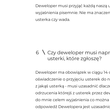
Deweloper musi przyjąć każdą naszą uw
wyjaśnienia pisemnie. Nie ma znaczeni
usterka czy wada.
6
Czy deweloper musi napr
usterki, które zgłoszę?
Deweloper ma obowiązek w ciągu 14 d
oświadczenie o przyjęciu usterek do na
z jakąś usterką - musi uzasadnić dla
odrzucenia którejś z usterek przez de
do mnie celem wyjaśnienia co można z
odpowiedź Dewelopera jest uzasadni