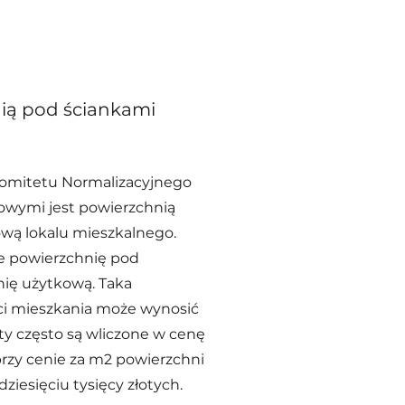
nią pod ściankami
Komitetu Normalizacyjnego
łowymi jest powierzchnią
ową lokalu mieszkalnego.
e powierzchnię pod
nię użytkową. Taka
ści mieszkania może wynosić
ty często są wliczone w cenę
przy cenie za m2 powierzchni
iesięciu tysięcy złotych.