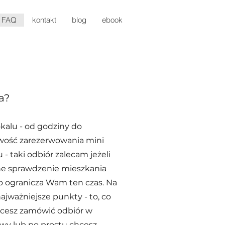
FAQ
kontakt
blog
ebook
a?
okalu - od godziny do
liwość zarezerwowania mini
 - taki odbiór zalecam jeżeli
ne sprawdzenie mieszkania
o ogranicza Wam ten czas. Na
jważniejsze punkty - to, co
chcesz zamówić odbiór w
y lub po prostu chcesz,