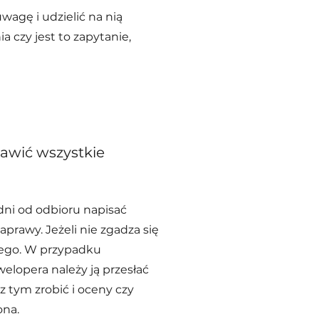
agę i udzielić na nią
a czy jest to zapytanie,
awić wszystkie
ni od odbioru napisać
prawy. Jeżeli nie zgadza się
czego. W przypadku
welopera należy ją przesłać
 tym zrobić i oceny czy
ona.