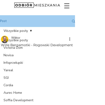
Post
Wszystkie posty
Wiktor
Wszystkie posty
Wille Bergamotki - Rogowski Development
Victoria Dom
Novisa
Infoprzekąski
Yareal
SGI
Cordia
Aurec Home
Soffia Development