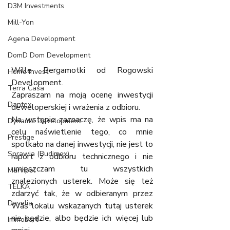
D3M Investments
Mill-Yon
Agena Development
DomD Dom Development
Wille Bergamotki od Rogowski 
Home Invest
Development. 
Terra Casa
Zapraszam na moją ocenę inwestycji 
Dantex
deweloperskiej i wrażenia z odbioru. 
Na wstępie zaznaczę, że wpis ma na 
Dynamic Development
celu naświetlenie tego, co mnie 
Prestige
spotkało na danej inwestycji, nie jest to 
Sprawia (Budimex)
raport z odbioru technicznego i nie 
umieszczam tu wszystkich 
Marvipol
znalezionych usterek. Może się też 
TELKA
zdarzyć tak, że w odbieranym przez 
Develia
Was lokalu wskazanych tutaj usterek 
nie będzie, albo będzie ich więcej lub 
Immobart