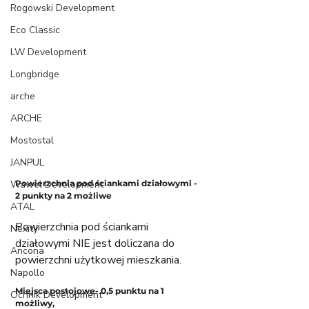
Rogowski Development
Eco Classic
LW Development
Longbridge
arche
ARCHE
Mostostal
JANPUL
Wawel Development
Powierzchnia pod ściankami działowymi - 
2 punkty na 2 możliwe
ATAL
Powierzchnia pod ściankami 
Nexity
działowymi NIE jest doliczana do 
Ancona
powierzchni użytkowej mieszkania.
Napollo
Miejsca postojowe- 0,5 punktu na 1 
Ochnik Development
możliwy, 