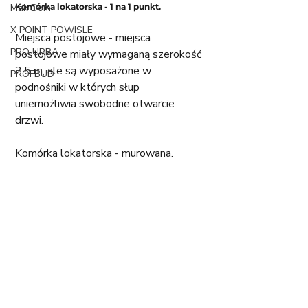
Mak Dom
Komórka lokatorska - 1 na 1 punkt. 
X POINT POWISLE
Miejsca postojowe - miejsca 
PRO URBA
postojowe miały wymaganą szerokość 
2,5 m, ale są wyposażone w 
PROFBUD
podnośniki w których słup 
uniemożliwia swobodne otwarcie 
drzwi.
Komórka lokatorska - murowana. 