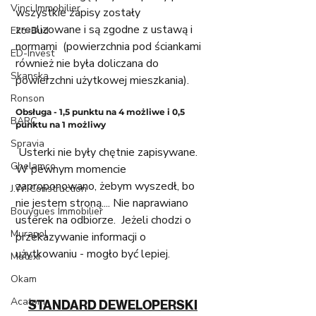
Vinci Immobilier
wszystkie zapisy zostały 
zrealizowane i są zgodne z ustawą i 
Eko-Bud
normami  (powierzchnia pod ściankami 
ED-Invest
również nie była doliczana do 
Skanska
powierzchni użytkowej mieszkania). 
Ronson
Obsługa - 1,5 punktu na 4 możliwe i 0,5 
BARC
punktu na 1 możliwy
Spravia
 Usterki nie były chętnie zapisywane. 
Ghelamco
W pewnym momencie 
zaproponowano, żebym wyszedł, bo 
J.W. Construction
nie jestem stroną.... Nie naprawiano 
Bouygues Immobilier
usterek na odbiorze.  Jeżeli chodzi o 
Murapol
przekazywanie informacji o 
użytkowaniu - mogło być lepiej. 
Matexi
Okam
Acatom
STANDARD DEWELOPERSKI