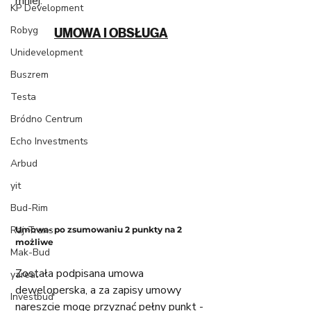
mniej. 
KP Development
Robyg
UMOWA I OBSŁUGA
Unidevelopment
Buszrem
Testa
Bródno Centrum
Echo Investments
Arbud
yit
Bud-Rim
Raj-Trans
Umowa- po zsumowaniu 2 punkty na 2 
możliwe
Mak-Bud
Została podpisana umowa 
yareal
deweloperska, a za zapisy umowy 
Investbud
nareszcie mogę przyznać pełny punkt - 