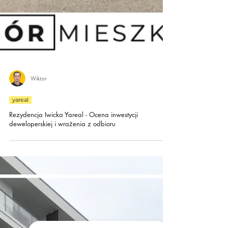
Wiktor
yareal
Rezydencja Iwicka Yareal - Ocena inwestycji
deweloperskiej i wrażenia z odbioru