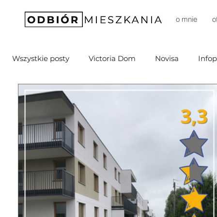
o mnie
o
Wszystkie posty
Victoria Dom
Novisa
Infop
Mill-Yon
Agena Development
DomD Dom
Sprawia (Budimex)
Marvipol
TELKA
Bródno Centrum
Echo Investments
Arbu