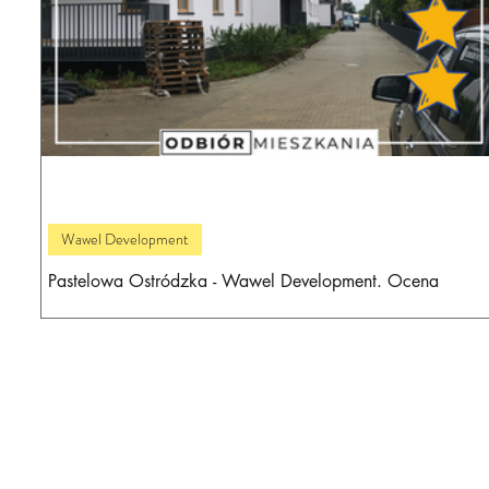
Wawel Development
Pastelowa Ostródzka - Wawel Development. Ocena
inwestycji deweloperskiej i wrażenia z odbioru