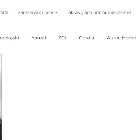
ferta
zarezerwuj / cennik
jak wygląda odbiór mieszkania
rzekąski
Yareal
SGI
Cordia
Aurec Home
 Development
Home Invest
Terra Casa
Dante
Develia
Immobart
KP Development
Robyg
d