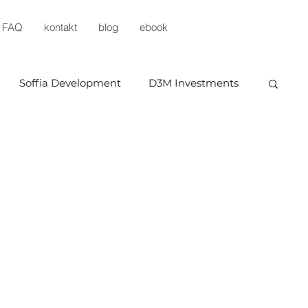
FAQ
kontakt
blog
ebook
Soffia Development
D3M Investments
x
Dynamic Development
Prestige
Unidevelopment
Buszrem
Testa