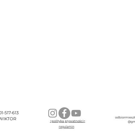
01-517-613
odbiormieszk
WIKTOR
>polityka prywatności<
@gm
regulamin