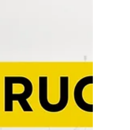
Zgłaszanie usterek po odbiorze mieszkania