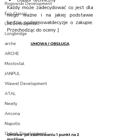
Odbiór techniczny
Rogowski Development
Każdy może zadecydować co jest dla 
Eco Classic
niego ważne i na jakiej podstawie 
będzie podejmowałdecyzje o zakupie. 
LW Development
Przechodząc do oceny ;)
Longbridge
arche
UMOWA I OBSŁUGA
ARCHE
Mostostal
JANPUL
Wawel Development
ATAL
Nexity
Ancona
Napollo
Ochnik Development
Umowa- po zsumowaniu 1 punkt na 2 
możliwe