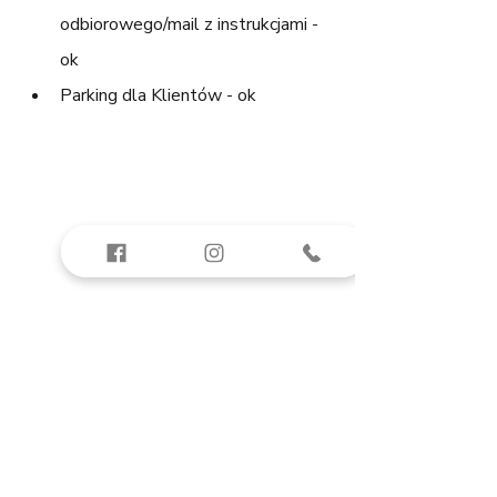
odbiorowego/mail z instrukcjami - 
ok
Parking dla Klientów - ok
Zakończenie prac budowlanych i procedur 
formalnych - 
1  punkt na 2 możliwe
Prace budowlane zostały zakończone, 