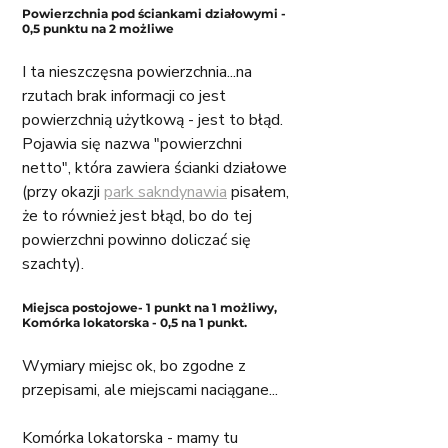
Powierzchnia pod ściankami działowymi - 
0,5 punktu na 2 możliwe
I ta nieszczęsna powierzchnia...na 
rzutach brak informacji co jest 
powierzchnią użytkową - jest to błąd. 
Pojawia się nazwa "powierzchni 
netto", która zawiera ścianki działowe 
(przy okazji 
park sakndynawia
 pisałem, 
że to również jest błąd, bo do tej 
powierzchni powinno doliczać się 
szachty). 
Miejsca postojowe- 1 punkt na 1 możliwy, 
Komórka lokatorska - 0,5 na 1 punkt. 
Wymiary miejsc ok, bo zgodne z 
przepisami, ale miejscami naciągane...
Komórka lokatorska - mamy tu 