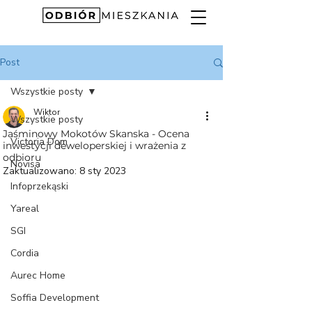
Post
Wszystkie posty
Wiktor
Wszystkie posty
Jaśminowy Mokotów Skanska - Ocena
Victoria Dom
inwestycji deweloperskiej i wrażenia z
odbioru
Novisa
Zaktualizowano:
8 sty 2023
Infoprzekąski
Yareal
SGI
Cordia
Aurec Home
Soffia Development