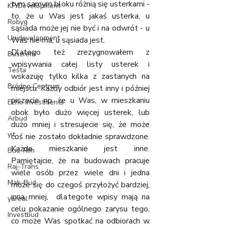
tym samym bloku różnią się usterkami - 
KP Development
to, że u Was jest jakaś usterka, u 
Robyg
sąsiada może jej nie być i na odwrót - u 
Unidevelopment
Was nie ma, u sąsiada jest. 
Dlatego też zrezygnowałem z 
Buszrem
wpisywania całej listy usterek i 
Testa
wskazuję tylko kilka z zastanych na 
Bródno Centrum
miejscu. Każdy odbiór jest inny i później 
piszecie np. że u Was, w mieszkaniu 
Echo Investments
obok było dużo więcej usterek, lub 
Arbud
dużo mniej i stresujecie się, że może 
yit
coś nie zostało dokładnie sprawdzone. 
Każde mieszkanie jest inne. 
Bud-Rim
Pamiętajcie, że na budowach pracuje 
Raj-Trans
wiele osób przez wiele dni i jedna 
Mak-Bud
może się do czegoś przyłożyć bardziej, 
inna mniej,  dlategote wpisy mają na 
yareal
celu pokazanie ogólnego zarysu tego, 
Investbud
co może Was spotkać na odbiorach w 