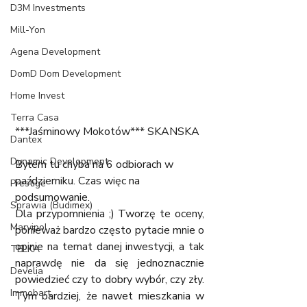
D3M Investments
Mill-Yon
Agena Development
DomD Dom Development
Home Invest
Terra Casa
***Jaśminowy Mokotów*** SKANSKA
Dantex
Dynamic Development
Byłem tu chyba na 6 odbiorach w 
październiku. Czas więc na 
Prestige
podsumowanie. 
Sprawia (Budimex)
Dla przypomnienia ;) Tworzę te oceny, 
Marvipol
ponieważ bardzo często pytacie mnie o 
opinie na temat danej inwestycji, a tak 
TELKA
naprawdę nie da się jednoznacznie 
Develia
powiedzieć czy to dobry wybór, czy zły. 
Immobart
Tym bardziej, że nawet mieszkania w 