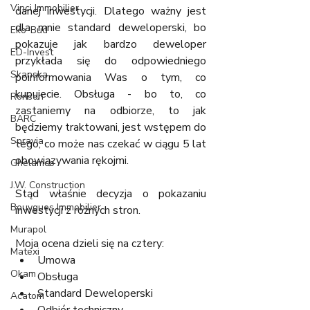
Vinci Immobilier
danej inwestycji. Dlatego ważny jest 
dla mnie standard deweloperski, bo 
Eko-Bud
pokazuje jak bardzo deweloper 
ED-Invest
przykłada się do odpowiedniego 
Skanska
poinformowania Was o tym, co 
kupujecie. Obsługa - bo to, co 
Ronson
zastaniemy na odbiorze, to jak 
BARC
będziemy traktowani, jest wstępem do 
Spravia
tego, co może nas czekać w ciągu 5 lat 
obowiązywania rękojmi. 
Ghelamco
J.W. Construction
Stąd właśnie decyzja o pokazaniu 
Bouygues Immobilier
inwestycji z różnych stron.  
Murapol
Moja ocena dzieli się na cztery:
Matexi
Umowa
Okam
Obsługa
Standard Deweloperski
Acatom