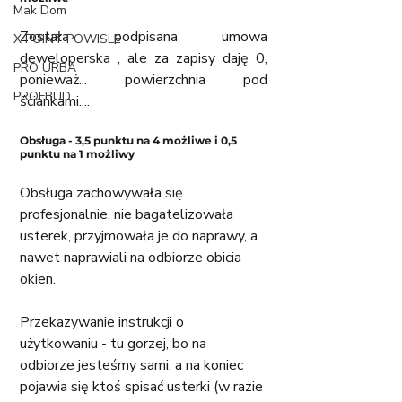
Mak Dom
Została podpisana umowa 
X POINT POWISLE
deweloperska , ale za zapisy daję 0, 
PRO URBA
ponieważ... powierzchnia pod 
PROFBUD
ściankami....
Obsługa - 3,5 punktu na 4 możliwe i 0,5 
punktu na 1 możliwy
Obsługa zachowywała się 
profesjonalnie, nie bagatelizowała 
usterek, przyjmowała je do naprawy, a 
nawet naprawiali na odbiorze obicia 
okien. 
Przekazywanie instrukcji o 
użytkowaniu - tu gorzej, bo na 
odbiorze jesteśmy sami, a na koniec 
pojawia się ktoś spisać usterki (w razie 