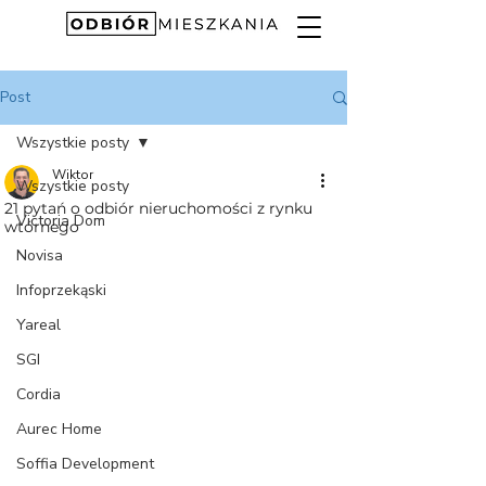
Post
Wszystkie posty
Wiktor
Wszystkie posty
21 pytań o odbiór nieruchomości z rynku
Victoria Dom
wtórnego
Novisa
Infoprzekąski
Yareal
SGI
Cordia
Aurec Home
Soffia Development