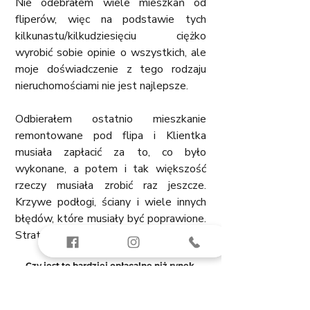
Nie odebrałem wiele mieszkań od 
fliperów, więc na podstawie tych 
kilkunastu/kilkudziesięciu ciężko 
wyrobić sobie opinie o wszystkich, ale 
moje doświadczenie z tego rodzaju 
nieruchomościami nie jest najlepsze. 
Odbierałem ostatnio mieszkanie 
remontowane pod flipa i Klientka 
musiała zapłacić za to, co było 
wykonane, a potem i tak większość 
rzeczy musiała zrobić raz jeszcze. 
Krzywe podłogi, ściany i wiele innych 
błędów, które musiały być poprawione. 
Strata czasu robić taki remont.
Czy jest to bardziej opłacalne niż rynek 
pierwotny?
Pewnie łatwiej znaleźć okazję na rynku 