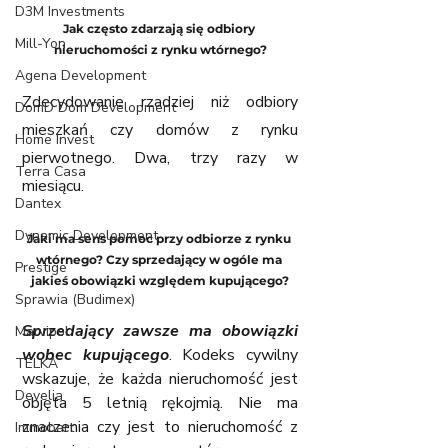
D3M Investments
Jak często zdarzają się odbiory 
Mill-Yon
nieruchomości z rynku wtórnego?
Agena Development
Zdecydowanie rzadziej niż odbiory 
DomD Dom Development
mieszkań czy domów z rynku 
Home Invest
pierwotnego. Dwa, trzy razy w 
Terra Casa
miesiącu.
Dantex
Dynamic Development
Jaki ma sens pomoc przy odbiorze z rynku 
wtórnego? Czy sprzedający w ogóle ma 
Prestige
jakieś obowiązki względem kupującego?
Sprawia (Budimex)
Sprzedający zawsze ma obowiązki 
Marvipol
wobec kupującego
. Kodeks cywilny 
TELKA
wskazuje, że każda nieruchomość jest 
Develia
objęta 5 letnią rękojmią. Nie ma 
znaczenia czy jest to nieruchomość z 
Immobart