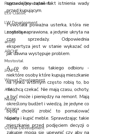
sprzedający zataił fakt istnienia wady 
Rogowski Development
przed kupującym. 
Eco Classic
LW Development
Powstała poważna usterka, która nie 
została naprawiona, a jedynie ukryta na 
Longbridge
czas sprzedaży. Odpowiednia 
arche
ekspertyza jest w stanie wykazać od 
ARCHE
jak dawna występuje problem.
Mostostal
A co do sensu takiego odbioru - 
JANPUL
niektóre osoby które kupują mieszkanie 
Wawel Development
na rynku wtórnym często robią to, bo 
nie chcą czekać. Nie mają czasu, ochoty, 
ATAL
a być może i pieniędzy na remont. Mają 
Nexity
określony budżet i wiedzą, że jedyne co 
Ancona
będą chcieli zrobić to pomalować 
ściany i kupić meble. Sprawdzając takie 
Napollo
mieszkanie przed podjęciem decyzji o 
Ochnik Development
zakupie mogą się upewnić czy aby na 