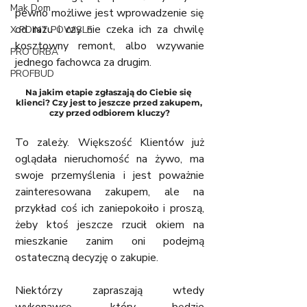
Mak Dom
pewno możliwe jest wprowadzenie się 
od razu i czy nie czeka ich za chwilę 
X POINT POWISLE
kosztowny remont, albo wzywanie 
PRO URBA
jednego fachowca za drugim.
PROFBUD
Na jakim etapie zgłaszają do Ciebie się 
klienci? Czy jest to jeszcze przed zakupem, 
czy przed odbiorem kluczy?
To zależy. Większość Klientów już 
oglądała nieruchomość na żywo, ma 
swoje przemyślenia i jest poważnie 
zainteresowana zakupem, ale na 
przykład coś ich zaniepokoiło i proszą, 
żeby ktoś jeszcze rzucił okiem na 
mieszkanie zanim oni podejmą 
ostateczną decyzję o zakupie. 
Niektórzy zapraszają wtedy 
wykonawcę, który będzie 