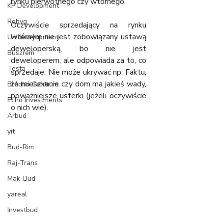
rynku pierwotnego czy wtórnego. 
KP Development
Robyg
Oczywiście sprzedający na rynku 
wtórnym nie jest zobowiązany ustawą 
Unidevelopment
deweloperską, bo nie jest 
Buszrem
deweloperem, ale odpowiada za to, co 
Testa
sprzedaje. Nie może ukrywać np. Faktu, 
że mieszkanie czy dom ma jakieś wady, 
Bródno Centrum
poważniejsze usterki (jeżeli oczywiście 
Echo Investments
o nich wie). 
Arbud
yit
Bud-Rim
Raj-Trans
Mak-Bud
yareal
Investbud