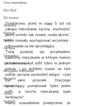
Vinci Immobilier
Eko-Bud
ED-Invest
Dodatkowo, jeżeli w ciągu 5 lat od 
Skanska
zakupu mieszkania zaczną „wychodzić’ 
Ronson
jakieś usterki, tak zwane „wady ukryte”, 
które musiały występować wcześniej - 
BARC
odpowiada za nie sprzedający. 
Spravia
Tutaj posłużę się przykładem: 
Ghelamco
kupiliśmy mieszkanie w którym świeżo 
pomalowany był sufit tylko w jednym 
J.W. Construction
pokoju i po krótkim czasie na tym 
Bouygues Immobilier
suficie zaczyna wychodzić wilgoć - czyli 
Murapol
był jakiś przeciek. Dlaczego 
sprzedający pomalował tylko jeden 
Matexi
sufit, a reszta mieszkania była 
Okam
nietknięta? 
Acatom
Mamy uzasadnione podejrzenia, że 