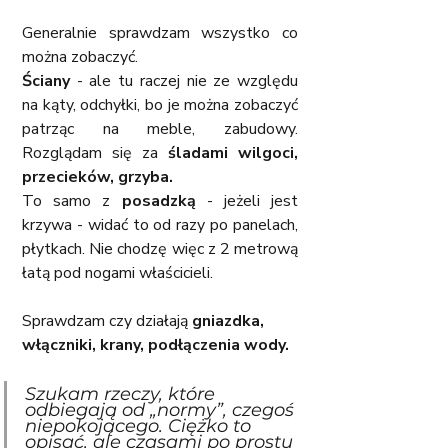
Generalnie sprawdzam wszystko co 
można zobaczyć. 
Ściany
 - ale tu raczej nie ze względu 
na kąty, odchyłki, bo je można zobaczyć 
patrząc na meble, zabudowy. 
Rozglądam się za 
śladami wilgoci, 
przecieków, grzyba.
To samo z 
posadzką
 - jeżeli jest 
krzywa - widać to od razy po panelach, 
płytkach. Nie chodzę więc z 2 metrową 
łatą pod nogami właścicieli. 
Sprawdzam czy działają 
gniazdka, 
włączniki, krany, podłączenia wody. 
Szukam rzeczy, które 
odbiegają od „normy”, czegoś 
niepokojącego. Ciężko to 
opisać, ale czasami po prostu 