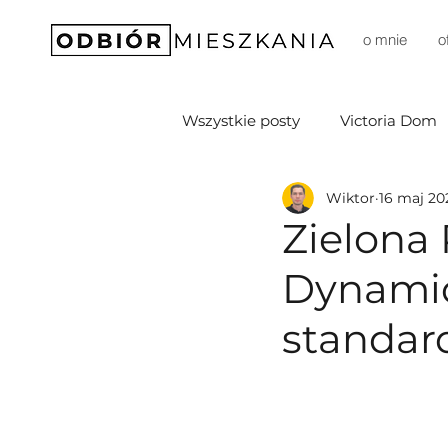
o mnie
o
Wszystkie posty
Victoria Dom
Wiktor
16 maj 20
Soffia Development
D3M 
Zielona
Dynamic
DomD Dom Development
standar
Prestige
Sprawia (Budim
Robyg
Unidevelopment