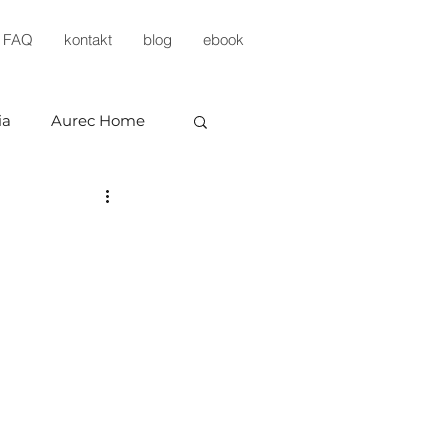
FAQ
kontakt
blog
ebook
ia
Aurec Home
a
evelopment
KP Development
estments
Arbud