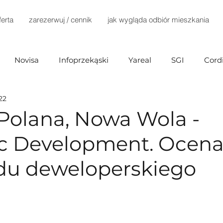
ferta
zarezerwuj / cennik
jak wygląda odbiór mieszkania
Novisa
Infoprzekąski
Yareal
SGI
Cord
22
Investments
Mill-Yon
Agena Development
 Polana, Nowa Wola -
 Development. Ocen
Home Invest
Terra Casa
Dantex
Dynamic D
du deweloperskiego
ex)
Marvipol
TELKA
Develia
Immobart
Buszrem
Testa
Bródno Centrum
Echo Inv