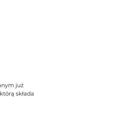
anym już 
tórą składa 