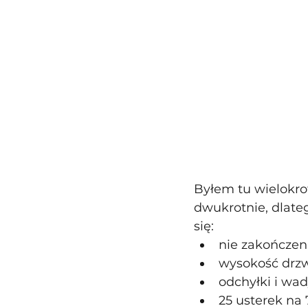
Byłem tu wielokro
dwukrotnie, dlate
się:
nie zakończen
wysokość drzw
odchyłki i wa
25 usterek na 