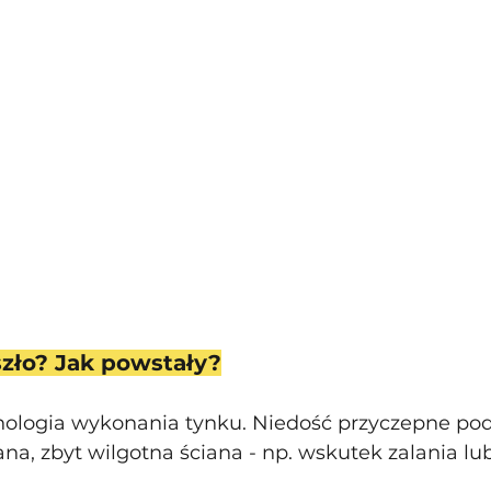
szło? Jak powstały?
ologia wykonania tynku. Niedość przyczepne podł
a, zbyt wilgotna ściana - np. wskutek zalania lu