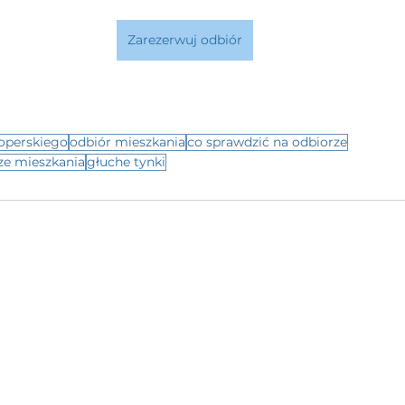
Zarezerwuj odbiór
operskiego
odbiór mieszkania
co sprawdzić na odbiorze
ze mieszkania
głuche tynki