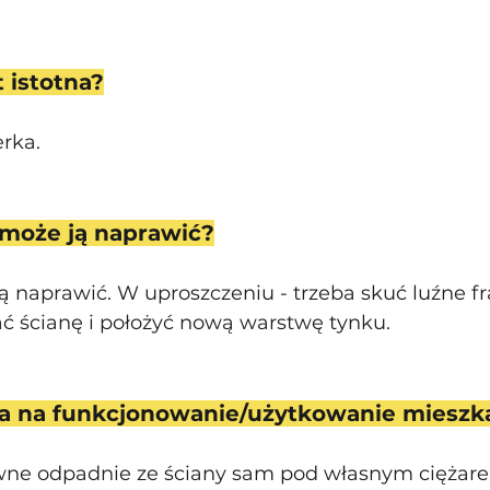
t istotna?
erka. 
może ją naprawić?
 naprawić. W uproszczeniu - trzeba skuć luźne f
ć ścianę i położyć nową warstwę tynku. 
wa na funkcjonowanie/użytkowanie mieszk
wne odpadnie ze ściany sam pod własnym ciężare