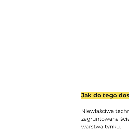
Jak do tego do
Niewłaściwa techn
zagruntowana ścian
warstwa tynku. 