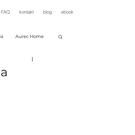
FAQ
kontakt
blog
ebook
ia
Aurec Home
na
evelopment
KP Development
estments
Arbud