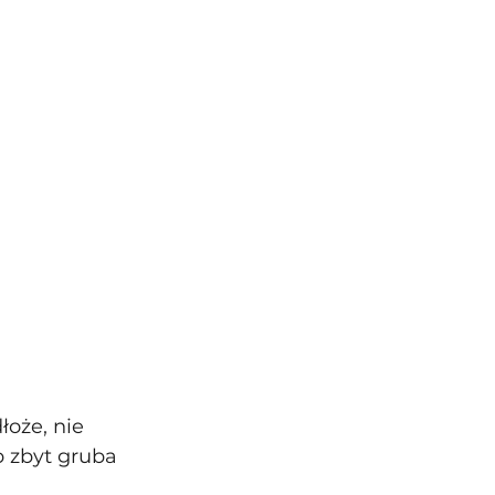
oże, nie 
b zbyt gruba 