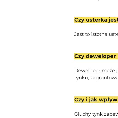
Czy usterka jes
Jest to istotna ust
Czy deweloper 
Deweloper może ją
tynku, zagruntowa
Czy i jak wpły
Głuchy tynk zape