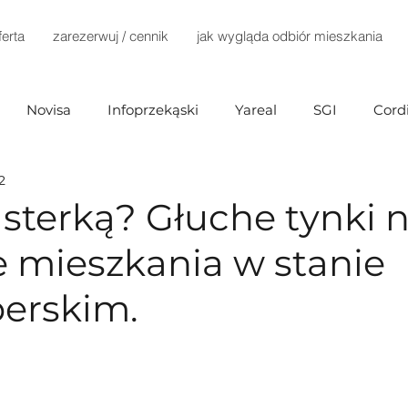
ferta
zarezerwuj / cennik
jak wygląda odbiór mieszkania
Novisa
Infoprzekąski
Yareal
SGI
Cord
2
Investments
Mill-Yon
Agena Development
usterką? Głuche tynki 
e mieszkania w stanie
Home Invest
Terra Casa
Dantex
Dynamic D
erskim.
ex)
Marvipol
TELKA
Develia
Immobart
Buszrem
Testa
Bródno Centrum
Echo Inv