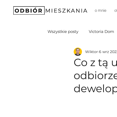
o mnie
o
Wszystkie posty
Victoria Dom
Wiktor
6 wrz 202
Soffia Development
D3M 
Co z tą 
odbiorz
DomD Dom Development
dewelop
Prestige
Sprawia (Budim
Robyg
Unidevelopment