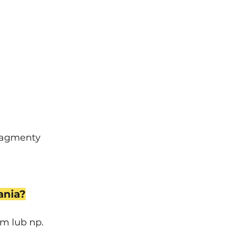
ragmenty 
ania?
m lub np. 