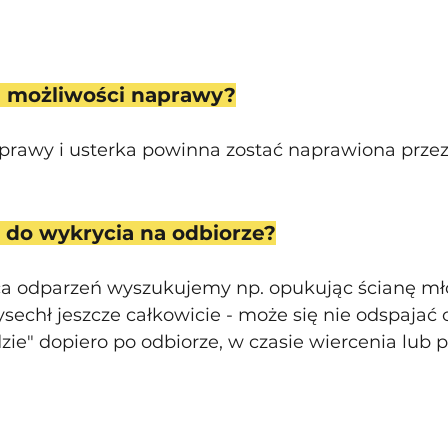
ma możliwości naprawy?
prawy i usterka powinna zostać naprawiona przez
 do wykrycia na odbiorze?
ca odparzeń wyszukujemy np. opukując ścianę mło
sechł jeszcze całkowicie - może się nie odspajać o
zie" dopiero po odbiorze, w czasie wiercenia lub p