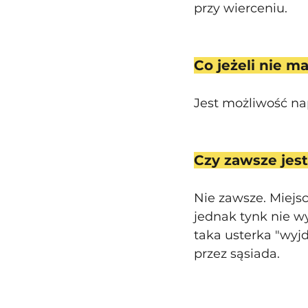
przy wierceniu. 
Co jeżeli nie 
Jest możliwość na
Czy zawsze jest
Nie zawsze. Miejs
jednak tynk nie wy
taka usterka "wyjd
przez sąsiada. 