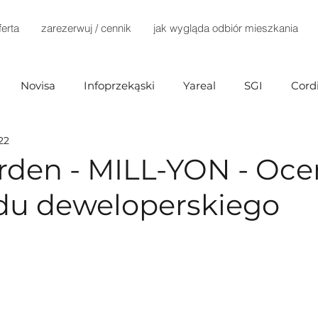
ferta
zarezerwuj / cennik
jak wygląda odbiór mieszkania
Novisa
Infoprzekąski
Yareal
SGI
Cord
22
Investments
Mill-Yon
Agena Development
rden - MILL-YON - Oc
du deweloperskiego
Home Invest
Terra Casa
Dantex
Dynamic D
ex)
Marvipol
TELKA
Develia
Immobart
Buszrem
Testa
Bródno Centrum
Echo Inv