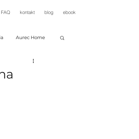
FAQ
kontakt
blog
ebook
ia
Aurec Home
ena
evelopment
KP Development
estments
Arbud