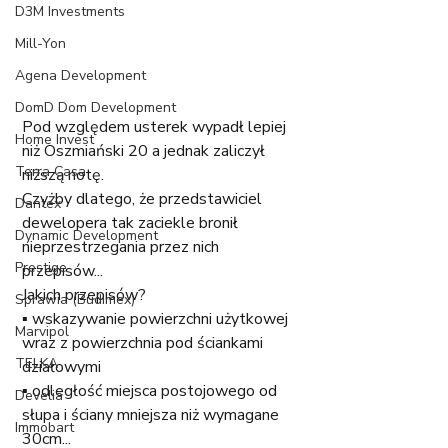
D3M Investments
Mill-Yon
Agena Development
DomD Dom Development
Pod względem usterek wypadł lepiej 
Home Invest
niż Oszmiański 20 a jednak zaliczył 
Terra Casa
niższą notę.
Czyżby dlatego, że przedstawiciel 
Dantex
dewelopera tak zaciekle bronił 
Dynamic Development
nieprzestrzegania przez nich 
Prestige
przepisów...
Jakich przepisów?
Sprawia (Budimex)
▪ wskazywanie powierzchni użytkowej 
Marvipol
wraz z powierzchnia pod ściankami 
TELKA
działowymi
▪ odległość miejsca postojowego od 
Develia
słupa i ściany mniejsza niż wymagane 
Immobart
30cm...