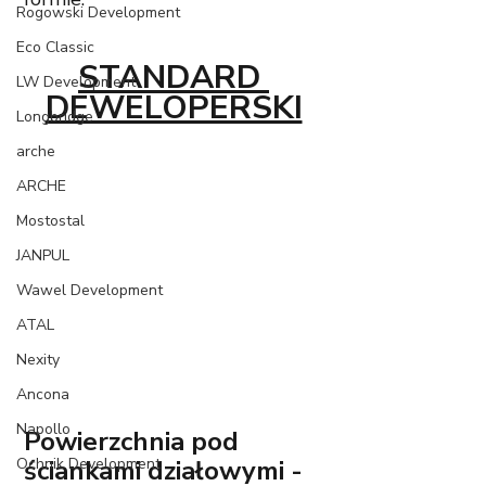
Rogowski Development
Eco Classic
STANDARD 
LW Development
DEWELOPERSKI
Longbridge
arche
ARCHE
Mostostal
JANPUL
Wawel Development
ATAL
Nexity
Ancona
Napollo
Powierzchnia pod 
Ochnik Development
ściankami działowymi - 