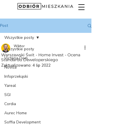
Post
Wszystkie posty
Wiktor
Wszystkie posty
Warszawski Świt - Home Invest - Ocena
Victoria Dom
Standardu Deweloperskiego
Zaktualizowano:
4 lip 2022
Novisa
Infoprzekąski
Yareal
SGI
Cordia
Aurec Home
Soffia Development