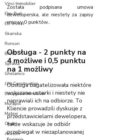
Vinci Immobilier
Została podpisana umowa 
Eko-Bud
deweloperska, ale niestety za zapisy 
umowy 0 punktów... 
ED-Invest
Skanska
Ronson
Obsługa - 2 punkty na 
BARC
4 możliwe i 0,5 punktu 
Spravia
na 1 możliwy
Ghelamco
J.W. Construction
Obsługa bagatelizowała niektóre 
wskazane usterki i niestety nie 
Bouygues Immobilier
naprawiali ich na odbiorze. To 
Murapol
Kliencie prowadzili dyskusje z 
Matexi
przedstawicielami dewelopera, 
także wskazuje że odbiór 
Okam
przebiegał w niezaplanowanej 
Acatom
formie.