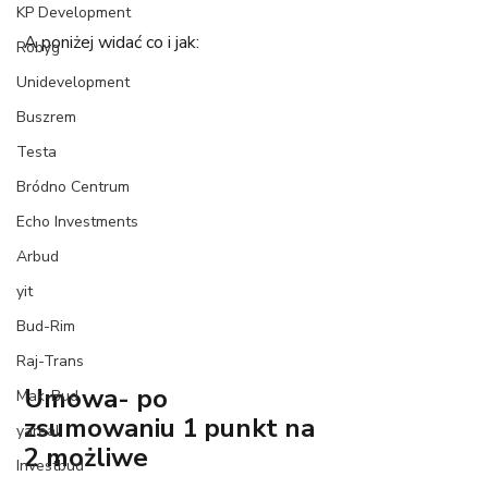
KP Development
A poniżej widać co i jak:
Robyg
Unidevelopment
Buszrem
Testa
Bródno Centrum
Echo Investments
Arbud
yit
Bud-Rim
Raj-Trans
Umowa- po 
Mak-Bud
zsumowaniu 1 punkt na 
yareal
2 możliwe
Investbud