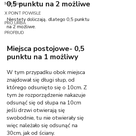
0,5 punktu na 2 możliwe
Mak Dom
X POINT POWISLE
Niestety doliczają.. dlatego 0,5 punktu 
PRO URBA
na 2 możliwe. 
PROFBUD
Miejsca postojowe- 0,5 
punktu na 1 możliwy
W tym przypadku obok miejsca 
znajdował się długi słup, od 
którego odsunięto się o 10cm. Z 
tym że rozporządzenie nakazuje 
odsunąć się od słupa na 10cm 
jeśli drzwi otwierają się 
swobodnie, tu nie otwierały się 
więc należało się odsunąć na 
30cm, jak od ściany.