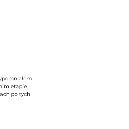
zypomniałem 
nim etapie 
tach po tych 