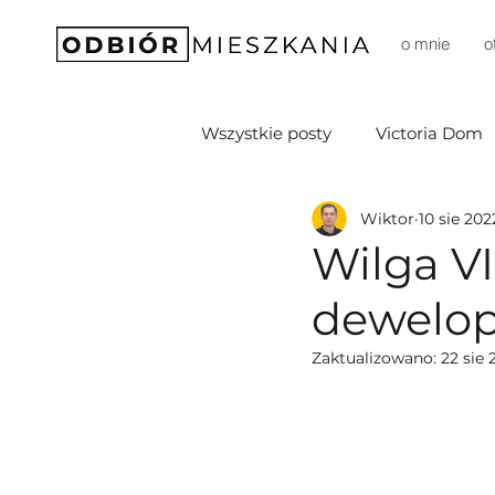
o mnie
o
Wszystkie posty
Victoria Dom
Wiktor
10 sie 202
Soffia Development
D3M 
Wilga VI
dewelope
DomD Dom Development
Zaktualizowano:
22 sie 
Prestige
Sprawia (Budim
Robyg
Unidevelopment