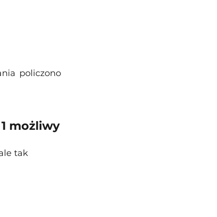
ia policzono 
 1 możliwy
le tak 