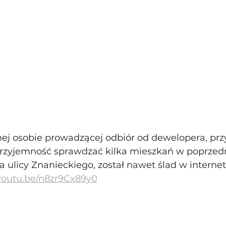
ej osobie prowadzącej odbiór od dewelopera, pr
przyjemność sprawdzać kilka mieszkań w poprzed
a ulicy Znanieckiego, został nawet ślad w interne
/youtu.be/n8zr9Cx89y0