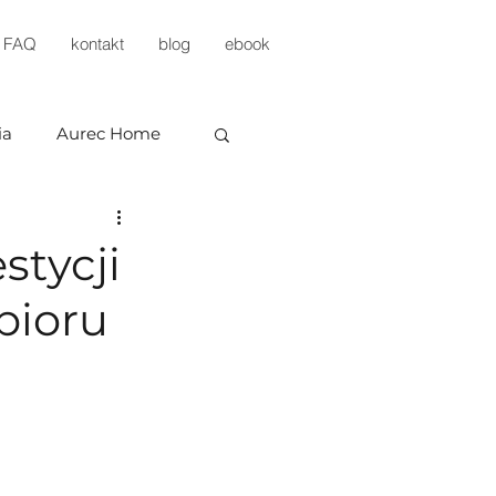
FAQ
kontakt
blog
ebook
ia
Aurec Home
stycji
bioru
evelopment
KP Development
estments
Arbud