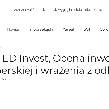
ferta
zarezerwuj / cennik
jak wygląda odbiór mieszkania
Novisa
Infoprzekąski
Yareal
SGI
Cord
2
Investments
Mill-Yon
Agena Development
 ED Invest, Ocena inwe
rskiej i wrażenia z od
Home Invest
Terra Casa
Dantex
Dynamic D
2022
ex)
Marvipol
TELKA
Develia
Immobart
Buszrem
Testa
Bródno Centrum
Echo Inv