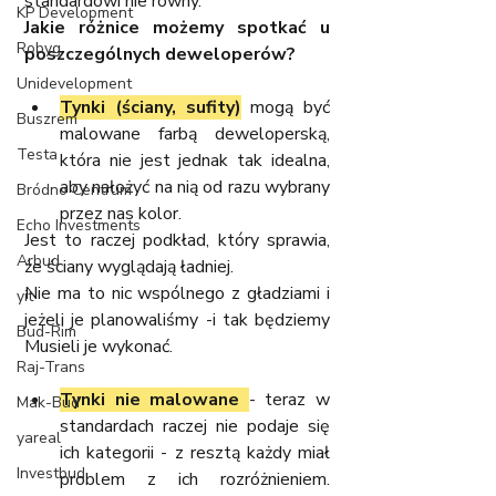
standardowi nie równy.
KP Development
Jakie różnice możemy spotkać u 
Robyg
poszczególnych deweloperów?
Unidevelopment
Tynki (ściany, sufity)
 mogą być 
Buszrem
malowane farbą deweloperską, 
Testa
która nie jest jednak tak idealna, 
aby nałożyć na nią od razu wybrany 
Bródno Centrum
przez nas kolor.
Echo Investments
Jest to raczej podkład, który sprawia, 
Arbud
że ściany wyglądają ładniej.
Nie ma to nic wspólnego z gładziami i 
yit
jeżeli je planowaliśmy -i tak będziemy 
Bud-Rim
Musieli je wykonać.
Raj-Trans
Tynki nie malowane 
- teraz w 
Mak-Bud
standardach raczej nie podaje się 
yareal
ich kategorii - z resztą każdy miał 
Investbud
problem z ich rozróżnieniem. 