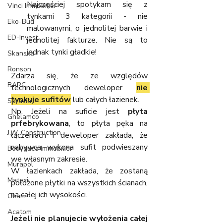
Najczęściej spotykam się z 
Vinci Immobilier
tynkami 3 kategorii - nie 
Eko-Bud
malowanymi, o jednolitej barwie i 
ED-Invest
jednolitej fakturze. Nie są to 
jednak tynki gładkie!
Skanska
Ronson
Zdarza się, że ze względów 
BARC
technologicznych deweloper 
nie 
tynkuje sufitów
 lub całych łazienek.
Spravia
Np. Jeżeli na suficie jest 
płyta 
Ghelamco
prfebrykowana
, to płyta pęka na 
J.W. Construction
łączeniach i deweloper zakłada, że 
nabywca wykona sufit podwieszany 
Bouygues Immobilier
we własnym zakresie.
Murapol
W łazienkach zakłada, że zostaną 
Matexi
położone płytki na wszystkich ścianach, 
na całej ich wysokości.
Okam
Acatom
Jeżeli nie planujecie wyłożenia całej 