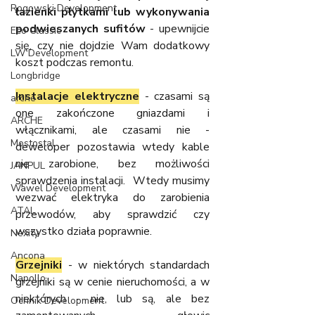
Rogowski Development
łazienki płytkami lub wykonywania 
podwieszanych sufitów
 - upewnijcie 
Eco Classic
się, czy nie dojdzie Wam dodatkowy 
LW Development
koszt podczas remontu.
Longbridge
Instalacje elektryczne
 - czasami są 
arche
one zakończone gniazdami i 
ARCHE
włącznikami, ale czasami nie - 
Mostostal
deweloper pozostawia wtedy kable 
nie zarobione, bez możliwości 
JANPUL
sprawdzenia instalacji.  Wtedy musimy 
Wawel Development
wezwać elektryka do zarobienia 
ATAL
przewodów, aby sprawdzić czy 
wszystko działa poprawnie.
Nexity
Ancona
Grzejniki
- w niektórych standardach 
Napollo
grzejniki są w cenie nieruchomości, a w 
niektórych - nie, lub są, ale bez 
Ochnik Development