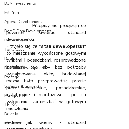
D3M Investments
Mill-Yon
Agena Development
		Przepisy nie precyzują co 
DomD Dom Development
powinien zawierać standard 
deweloperski. 
Home Invest
Przyjęło się, że 
"stan deweloperski"
Terra Casa
to mieszkanie wykończone gotowymi 
Dantex
tynkami i posadzkami, rozprowadzone 
instalacje tak, aby bez potrzeby 
Dynamic Development
wynajmowania ekipy budowlanej 
Prestige
można było przeprowadzić proste 
Sprawia (Budimex)
prace malarskie, posadzkarskie, 
instalacyjne i montażowe i po ich 
Marvipol
wykonaniu -zamieszkać w gotowym 
TELKA
mieszkaniu. 
Develia
Jednak jak wiemy - standard 
Immobart