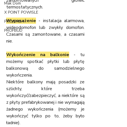
zamontowanych głowic 
Mak Dom
termostatycznych.
X POINT POWISLE
Wyposażenie
 - instalacja alarmowa, 
PRO URBA
wideodomofon lub zwykły domofon.  
PROFBUD
Czasami są zamontowane, a czasami 
nie.
Wykończenie na balkonie
 - tu 
możemy spotkać płytki lub płytę 
balkonową do samodzielnego 
wykończenia.
Niektóre balkony mają posadzki ze 
szlichty, które trzeba 
wykończyć/zabezpieczyć, a niektóre są 
z płyty prefabrykowanej i nie wymagają 
żadnego wykończenia (możemy je 
wykończyć tylko po to, żeby było 
ładnie).