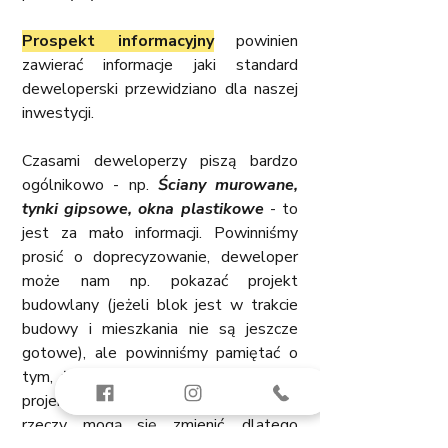
Prospekt informacyjny
 powinien 
zawierać informacje jaki standard 
deweloperski przewidziano dla naszej 
inwestycji.
Czasami deweloperzy piszą bardzo 
ogólnikowo - np. 
Ściany murowane, 
tynki gipsowe, okna plastikowe
 - to 
jest za mało informacji. Powinniśmy 
prosić o doprecyzowanie, deweloper 
może nam np. pokazać projekt 
budowlany (jeżeli blok jest w trakcie 
budowy i mieszkania nie są jeszcze 
gotowe), ale powinniśmy pamiętać o 
tym, że od projektu budowlanego do 
projektu wykonawczego niektóre 
rzeczy mogą się zmienić, dlatego 