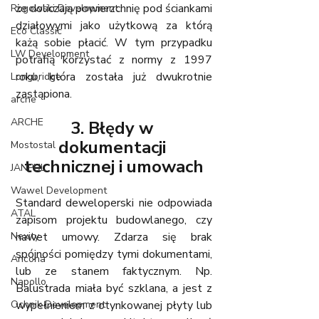
że doliczają powierzchnię pod ściankami 
Rogowski Development
działowymi jako użytkową za którą 
Eco Classic
każą sobie płacić. W tym przypadku 
LW Development
potrafią korzystać z normy z 1997 
roku, która została już dwukrotnie 
Longbridge
zastąpiona. 
arche
ARCHE
3. Błędy w 
dokumentacji 
Mostostal
technicznej i umowach
JANPUL
Wawel Development
Standard deweloperski nie odpowiada 
ATAL
zapisom projektu budowlanego, czy 
Nexity
nawet umowy. Zdarza się brak 
spójności pomiędzy tymi dokumentami, 
Ancona
lub ze stanem faktycznym. Np. 
Napollo
Balustrada miała być szklana, a jest z 
Ochnik Development
wypełnieniem z otynkowanej płyty lub 