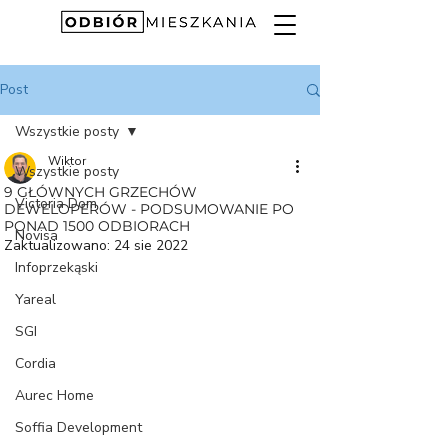
Post
Wszystkie posty
Wiktor
Wszystkie posty
9 GŁÓWNYCH GRZECHÓW
Victoria Dom
DEWELOPERÓW - PODSUMOWANIE PO
PONAD 1500 ODBIORACH
Novisa
Zaktualizowano:
24 sie 2022
Infoprzekąski
Yareal
SGI
Cordia
Aurec Home
Soffia Development