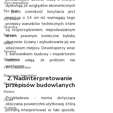
Vinci Immobilier
dyskutują ze względów ekonomicznych 
Eko-Bud
- jeżeli szerokość korytarza jest 
mniejsza o 14 cm niż wymagają tego 
ED-Invest
przepisy warunków technicznych, które 
Skanska
są rozporządzeniem, niepodważalnym 
Ronson
aktem prawnym, konieczne byłoby 
zburzenie ścciany i wybudowanie jej we 
BARC
właściwym miejscu. Deweloperzy wraz 
Spravia
z kierownikiem budowy i inspektorem 
Ghelamco
nadzoru udają, że problem nie 
występuje.
J.W. Construction
Bouygues Immobilier
2. Nadinterpretowanie 
przepisów budowlanych
Murapol
Matexi
Przykładowo - norma dotycząca 
Okam
obliczania powierzchni użytkowej, którą 
Acatom
potrafią interpretować w taki sposób, 