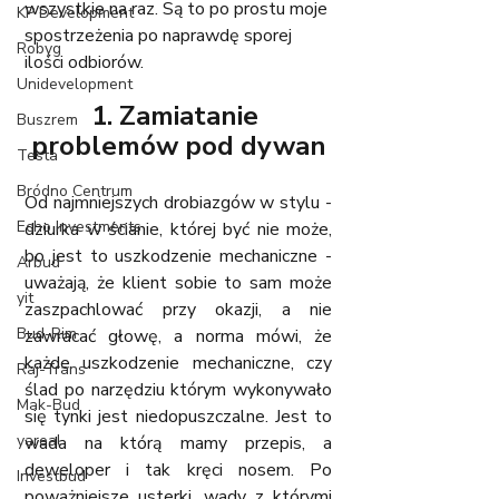
wszystkie na raz. Są to po prostu moje 
KP Development
spostrzeżenia po naprawdę sporej 
Robyg
ilości odbiorów. 
Unidevelopment
1. Zamiatanie 
Buszrem
problemów pod dywan
Testa
Bródno Centrum
Od najmniejszych drobiazgów w stylu - 
Echo Investments
dziurka w ścianie, której być nie może, 
bo jest to uszkodzenie mechaniczne - 
Arbud
uważają, że klient sobie to sam może 
yit
zaszpachlować przy okazji, a nie 
Bud-Rim
zawracać głowę, a norma mówi, że 
każde uszkodzenie mechaniczne, czy 
Raj-Trans
ślad po narzędziu którym wykonywało 
Mak-Bud
się tynki jest niedopuszczalne. Jest to 
yareal
wada na którą mamy przepis, a 
deweloper i tak kręci nosem. Po 
Investbud
poważniejsze usterki, wady z którymi 