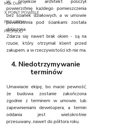
w projekcie architekt policzył 
Mak Dom
powierzchnię każdego pomieszczenia 
X POINT POWISLE
bez ścianek działowych, a w umowie 
PRO URBA
powierzchnia pod ściankami została 
doliczona. 
PROFBUD
Zdarza się nawet brak okien - są na 
rzucie, który otrzymał klient przed 
zakupem, a w rzeczywistości ich nie ma.
4. Niedotrzymywanie 
terminów
Umawiacie ekipę, bo macie pewność, 
że budowa zostanie zakończona 
zgodnie z terminem w umowie, lub 
zapewnieniami dewelopera, a termin 
oddania jest wielokrotnie 
przesuwany...nawet do półtora roku. 