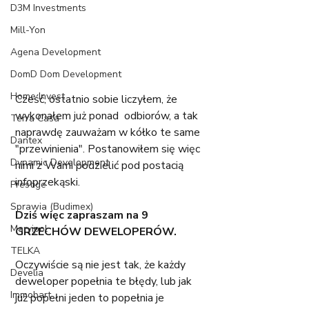
D3M Investments
Mill-Yon
Agena Development
DomD Dom Development
Home Invest
Cześć, ostatnio sobie liczyłem, że 
wykonałem już ponad  odbiorów, a tak 
Terra Casa
naprawdę zauważam w kółko te same 
Dantex
"przewinienia". Postanowiłem się więc 
Dynamic Development
nimi z Wami podzielić pod postacią 
infoprzekąski. 
Prestige
Sprawia (Budimex)
Dziś więc zapraszam na 9 
Marvipol
GRZECHÓW DEWELOPERÓW.
TELKA
Oczywiście są nie jest tak, że każdy 
Develia
deweloper popełnia te błędy, lub jak 
Immobart
już popełni jeden to popełnia je 