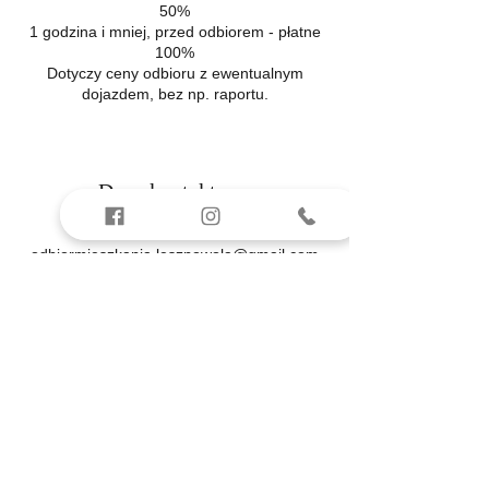
50%
1 godzina i mniej, przed odbiorem - płatne
100%
Dotyczy ceny odbioru z ewentualnym
dojazdem, bez np. raportu.
Dane kontaktowe
501517613
odbiormieszkania.lesznowola@gmail.com
Lesznowola, Gminna, Lesznowola, Polska
501-517-613
odbiormieszkania.les