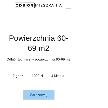
Powierzchnia 60-
69 m2
Odbiór techniczny powierzchnia 60-69 m2
1000
złotych
2 godz.
2
1000 zł
U Klienta
polskich
g
o
d
z
Zarezerwuj
.