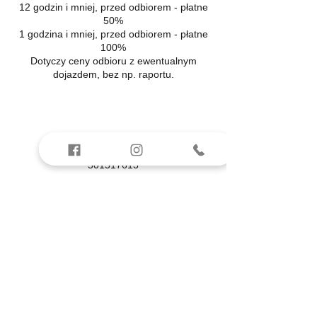
12 godzin i mniej, przed odbiorem - płatne
50%
1 godzina i mniej, przed odbiorem - płatne
100%
Dotyczy ceny odbioru z ewentualnym
dojazdem, bez np. raportu.
Dane kontaktowe
501517613
odbiormieszkania.lesznowola@gmail.com
Lesznowola, Gminna, Lesznowola, Polska