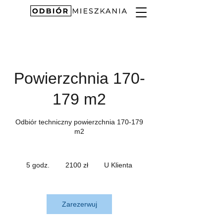
Powierzchnia 170-
179 m2
Odbiór techniczny powierzchnia 170-179
m2
2100
złotych
5 godz.
5
2100 zł
U Klienta
polskich
g
o
d
z
Zarezerwuj
.