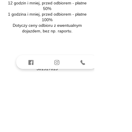
12 godzin i mniej, przed odbiorem - płatne
50%
1 godzina i mniej, przed odbiorem - płatne
100%
Dotyczy ceny odbioru z ewentualnym
dojazdem, bez np. raportu.
Dane kontaktowe
501517613
odbiormieszkania.lesznowola@gmail.com
Lesznowola, Gminna, Lesznowola, Polska