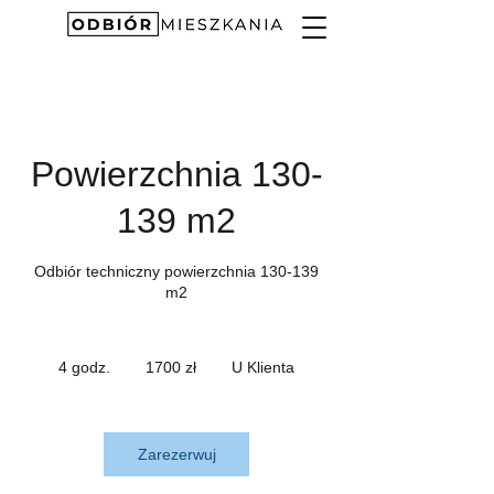
Powierzchnia 130-
139 m2
Odbiór techniczny powierzchnia 130-139
m2
1700
złotych
4 godz.
4
1700 zł
U Klienta
polskich
g
o
d
z
Zarezerwuj
.