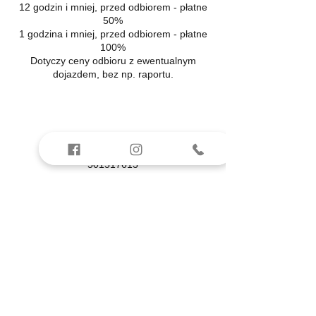
12 godzin i mniej, przed odbiorem - płatne
50%
1 godzina i mniej, przed odbiorem - płatne
100%
Dotyczy ceny odbioru z ewentualnym
dojazdem, bez np. raportu.
Dane kontaktowe
501517613
odbiormieszkania.lesznowola@gmail.com
Lesznowola, Gminna, Lesznowola, Polska