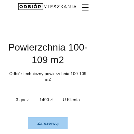
Powierzchnia 100-
109 m2
Odbiór techniczny powierzchnia 100-109
m2
1400
złotych
3 godz.
3
1400 zł
U Klienta
polskich
g
o
d
z
Zarezerwuj
.