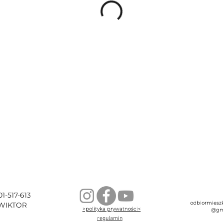
01-517-613
odbiormieszk
WIKTOR
>polityka prywatności<
@gm
regulamin