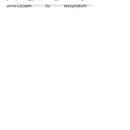
umieszczam tu wszystkich 
znalezionych usterek. Może się też 
zdarzyć tak, że w odbieranym przez 
Was lokalu wskazanych tutaj usterek 
nie będzie, albo będzie ich więcej lub 
mniej. 
A więc:
deformacja skrzydła okiennego
rysy szyb
nierozprowadzanie kanalizacji do 
przyborów (to nie jest usterka 
jako taka, ale wpisuję to tutaj, bo 
to ważne, a może ktoś czyta 
tylko tą ostatnią część wpisu ;)
nieotynkowany przewód 
elektryczny
głuchy tynk