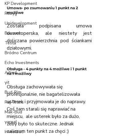
KP Development
Umowa- po zsumowaniu 1 punkt na 2 
możliwe
Robyg
Unidevelopment
Została podpisana umowa 
deweloperska, ale niestety jest 
Buszrem
doliczana powierzchnia pod ściankami 
Testa
działowymi. 
Bródno Centrum
Echo Investments
Obsługa - 4 punkty na 4 możliwe i 1 punkt 
Arbud
na 1 możliwy
yit
Obsługa zachowywała się 
Bud-Rim
profesjonalnie, nie bagatelizowała 
usterek i przyjmowała je do naprawy. 
Raj-Trans
Coś tam starali się naprawiać na 
Mak-Bud
miejscu,  ale usterek było za dużo, 
yareal
żeby było to skuteczne. Jednak 
zaliczam ten punkt za chęci ;)
Investbud