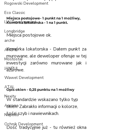
Rogowski Development
Eco Classic
Miejsca postojowe- 1 punkt na 1 możliwy, 
LW Development
Komórka lokatorska - 1 na 1 punkt. 
Longbridge
Miejsca postojowe ok.
arche
Komórka lokatorska - Dałem punkt za 
ARCHE
murowane, ale deweloper oferuje w tej 
Mostostal
inwestycji zarówno murowane jak i 
JANPUL
ażurowe. 
Wawel Development
ATAL
Opis okien - 0,25 punktu na 1 możliwy
Nexity
W standardzie wskazano tylko typ 
Ancona
okien. Zabrakło informacji o kolorze, 
ilości szyb i nawiewnikach. 
Napollo
Ochnik Development
Dość tradycyjnie już - tu również okna 