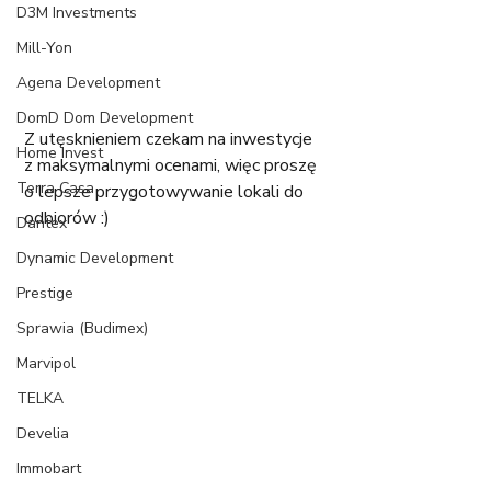
D3M Investments
Mill-Yon
Agena Development
DomD Dom Development
Z utęsknieniem czekam na inwestycje 
Home Invest
z maksymalnymi ocenami, więc proszę 
Terra Casa
o lepsze przygotowywanie lokali do 
odbiorów :)
Dantex
Dynamic Development
Prestige
Sprawia (Budimex)
Marvipol
TELKA
Develia
Immobart