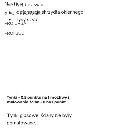
Mak Dom
nie były bez wad
deformacja skrzydła okiennego
X POINT POWISLE
rysy szyb
PRO URBA
PROFBUD
Tynki - 0,5 punktu na 1 możliwy i 
malowanie ścian - 0 na 1 punkt
Tynki gipsowe, ściany nie były 
pomalowane. 