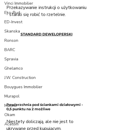
Vinci Immobilier
Przekazywanie instrukcji o użytkowaniu 
Eko-Bud
- starali się robić to rzetelnie. 
ED-Invest
Skanska
STANDARD DEWELOPERSKI
Ronson
BARC
Spravia
Ghelamco
J.W. Construction
Bouygues Immobilier
Murapol
Powierzchnia pod ściankami działowymi - 
Matexi
0,5 punktu na 2 możliwe
Okam
Niestety doliczają, ale nie jest to 
Acatom
ukrywane przed kupującym. 