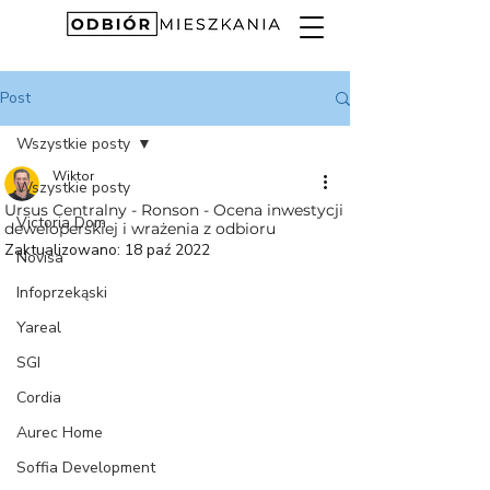
Post
Wszystkie posty
Wiktor
Wszystkie posty
Ursus Centralny - Ronson - Ocena inwestycji
Victoria Dom
deweloperskiej i wrażenia z odbioru
Zaktualizowano:
18 paź 2022
Novisa
Infoprzekąski
Yareal
SGI
Cordia
Aurec Home
Soffia Development