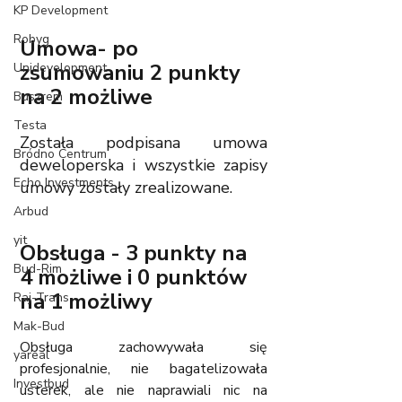
KP Development
Robyg
Umowa- po 
zsumowaniu 2 punkty 
Unidevelopment
na 2 możliwe
Buszrem
Testa
Została podpisana umowa 
Bródno Centrum
deweloperska i wszystkie zapisy 
Echo Investments
umowy zostały zrealizowane. 
Arbud
yit
Obsługa - 3 punkty na 
Bud-Rim
4 możliwe i 0 punktów 
na 1 możliwy
Raj-Trans
Mak-Bud
Obsługa zachowywała się 
yareal
profesjonalnie, nie bagatelizowała 
Investbud
usterek, ale nie naprawiali nic na 