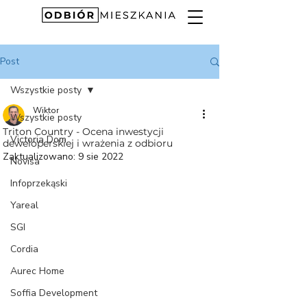
Post
Wszystkie posty
Wiktor
Wszystkie posty
Triton Country - Ocena inwestycji
Victoria Dom
deweloperskiej i wrażenia z odbioru
Zaktualizowano:
9 sie 2022
Novisa
Infoprzekąski
Yareal
SGI
Cordia
Aurec Home
Soffia Development