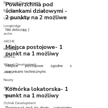
Rogowski Development
Powierzchnia pod 
ściankami działowymi - 
Eco Classic
2 punkty na 2 możliwe
LW Development
Longbridge
Nie doliczają :)
arche
ARCHE
Miejsca postojowe- 1 
Mostostal
punkt na 1 możliwy
JANPUL
Wawel Development
Miejsce postojowe zgodne z 
warunkami technicznymi. 
ATAL
Nexity
Komórka lokatorska- 1 
Ancona
punkt na 1 możliwy
Napollo
Ochnik Development
Ponieważ jest to dom - uznajemy 