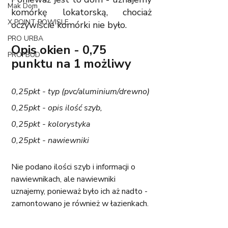
Mak Dom
komórkę lokatorską, chociaż 
X POINT POWISLE
oczywiście komórki nie było. 
PRO URBA
Opis okien - 0,75 
PROFBUD
punktu na 1 możliwy
0,25pkt - typ (pvc/aluminium/drewno)
0,25pkt - opis ilość szyb,
0,25pkt - kolorystyka
0,25pkt - nawiewniki
Nie podano ilości szyb i informacji o 
nawiewnikach, ale nawiewniki 
uznajemy, ponieważ było ich aż nadto - 
zamontowano je również w łazienkach. 