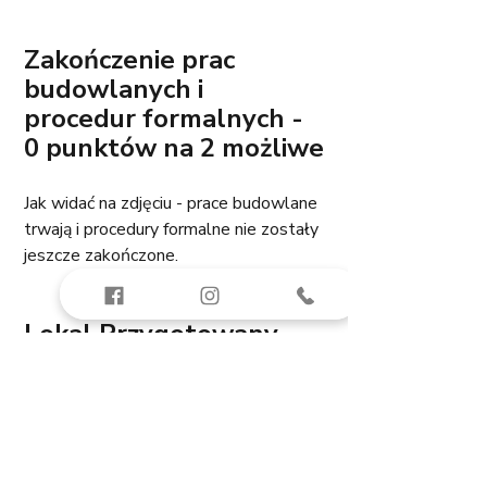
Zakończenie prac 
budowlanych i 
procedur formalnych - 
0 punktów na 2 możliwe
Jak widać na zdjęciu - prace budowlane 
trwają i procedury formalne nie zostały 
jeszcze zakończone. 
Lokal Przygotowany - 
2 punkty na 3 możliwe
Lokal był odkurzony, bez pyłu po 
szlifowaniu, niestety okna nie były 
umyte. 