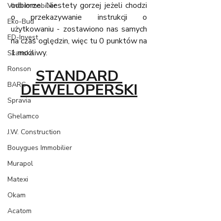
odbiorze. Niestety gorzej jeżeli chodzi 
Vinci Immobilier
o przekazywanie instrukcji o 
Eko-Bud
użytkowaniu - zostawiono nas samych 
ED-Invest
na czas oględzin, więc tu 0 punktów na 
1 możliwy. 
Skanska
Ronson
STANDARD 
BARC
DEWELOPERSKI
Spravia
Ghelamco
J.W. Construction
Bouygues Immobilier
Murapol
Matexi
Okam
Acatom