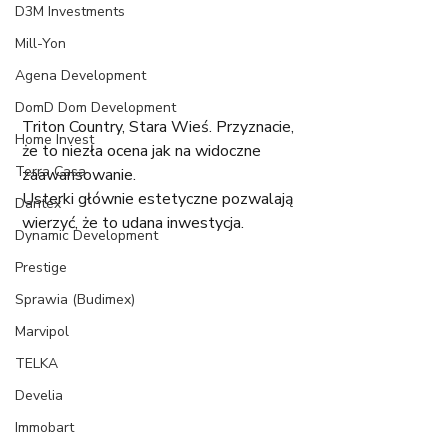
D3M Investments
Mill-Yon
Agena Development
DomD Dom Development
Triton Country, Stara Wieś. Przyznacie, 
Home Invest
że to niezła ocena jak na widoczne 
Terra Casa
zaawansowanie.
Usterki głównie estetyczne pozwalają 
Dantex
wierzyć, że to udana inwestycja.
Dynamic Development
Prestige
Sprawia (Budimex)
Marvipol
TELKA
Develia
Immobart