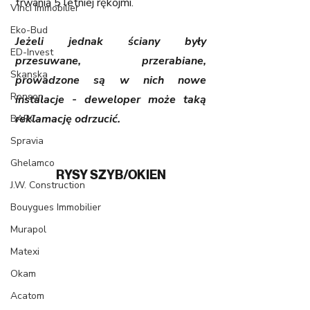
trwania 5 letniej rękojmi.
Vinci Immobilier
Eko-Bud
Jeżeli jednak ściany były 
ED-Invest
przesuwane, przerabiane, 
Skanska
prowadzone są w nich nowe 
Ronson
instalacje - deweloper może taką 
reklamację odrzucić.
BARC
Spravia
Ghelamco
RYSY SZYB/OKIEN
J.W. Construction
Bouygues Immobilier
Murapol
Matexi
Okam
Acatom