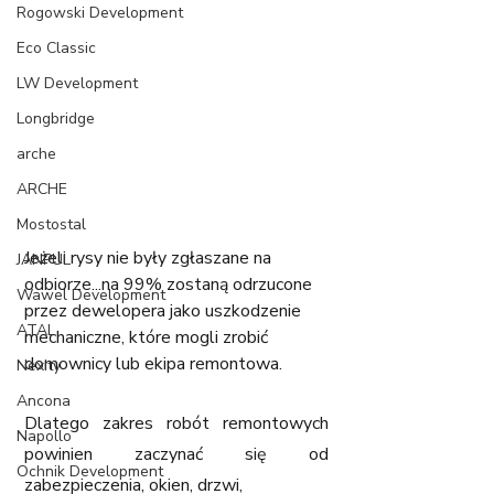
Rogowski Development
Eco Classic
LW Development
Longbridge
arche
ARCHE
Mostostal
Jeżeli rysy nie były zgłaszane na 
JANPUL
odbiorze...na 99% zostaną odrzucone 
Wawel Development
przez dewelopera jako uszkodzenie 
ATAL
mechaniczne, które mogli zrobić 
domownicy lub ekipa remontowa.
Nexity
Ancona
Dlatego zakres robót remontowych 
Napollo
powinien zaczynać się od 
Ochnik Development
zabezpieczenia, okien, drzwi,