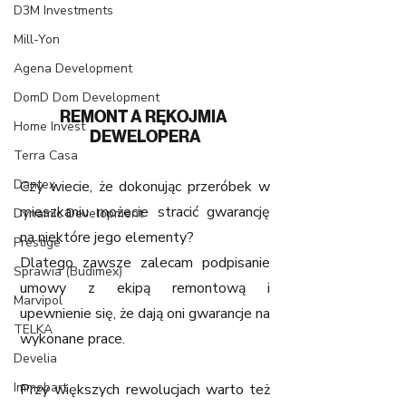
D3M Investments
Mill-Yon
Agena Development
DomD Dom Development
REMONT A RĘKOJMIA 
Home Invest
DEWELOPERA
Terra Casa
Dantex
Czy wiecie, że dokonując przeróbek w 
mieszkaniu możecie stracić gwarancję 
Dynamic Development
na niektóre jego elementy?
Prestige
Dlatego zawsze zalecam podpisanie 
Sprawia (Budimex)
umowy z ekipą remontową i 
Marvipol
upewnienie się, że dają oni gwarancje na 
TELKA
wykonane prace.
Develia
Immobart
Przy większych rewolucjach warto też 