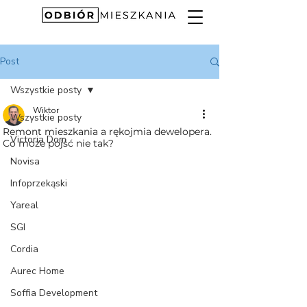
Post
Wszystkie posty
Wiktor
Wszystkie posty
Remont mieszkania a rękojmia dewelopera.
Victoria Dom
Co może pójść nie tak?
Novisa
Infoprzekąski
Yareal
SGI
Cordia
Aurec Home
Soffia Development