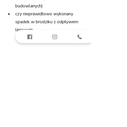
budowlanych)
czy nieprawidłowo wykonany 
spadek w brodziku z odpływem 
liniowym
Lista jest o wiele dłuższa, a każdy 
administrator opowie niesłychane 
historie o tym co znajdują w pionach 
zatkanych, np. przez pieluchę dziecka. 
Deweloper, zanim przyjmie taką 
reklamację, na pewno będzie 