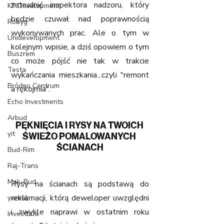
zatrudnić inspektora nadzoru, który 
KP Development
będzie czuwał nad poprawnością 
Robyg
wykonywanych prac. Ale o tym w 
Unidevelopment
kolejnym wpisie, a dziś opowiem o tym 
Buszrem
co może pójść nie tak w trakcie 
Testa
wykańczania mieszkania...czyli "remont 
Bródno Centrum
a rękojmia".
Echo Investments
Arbud
PĘKNIĘCIA I RYSY NA TWOICH 
yit
ŚWIEŻO POMALOWANYCH 
ŚCIANACH
Bud-Rim
Raj-Trans
Mak-Bud
Rysy na ścianach są podstawą do 
reklamacji, którą deweloper uwzględni 
yareal
i zwykle naprawi w ostatnim roku 
Investbud