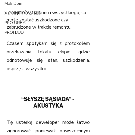
Mak Dom
 grzejników, balkonu i wszystkiego, co 
X POINT POWISLE
może zostać uszkodzone czy 
PRO URBA
zabrudzone w trakcie remontu.
PROFBUD
Czasem spotykam się z protokołem 
przekazania lokalu ekipie, gdzie 
odnotowuje się stan, uszkodzenia, 
osprzęt...wszystko.
“SŁYSZĘ SĄSIADA” - 
AKUSTYKA
Tę usterkę deweloper może łatwo 
zignorować, ponieważ powszechnym 