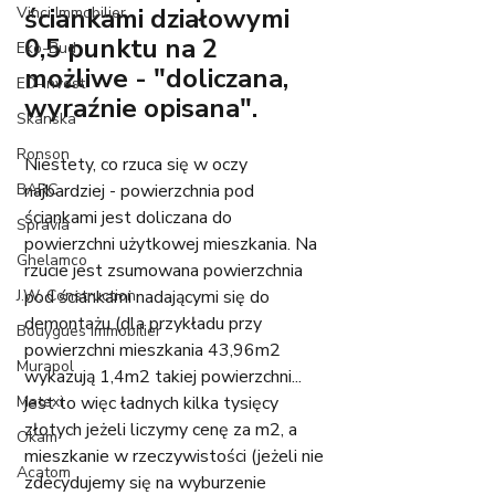
ściankami działowymi 
Vinci Immobilier
0,5 punktu na 2 
Eko-Bud
możliwe - "doliczana, 
ED-Invest
wyraźnie opisana". 
Skanska
Ronson
Niestety, co rzuca się w oczy 
BARC
najbardziej - powierzchnia pod 
ściankami jest doliczana do 
Spravia
powierzchni użytkowej mieszkania. Na 
Ghelamco
rzucie jest zsumowana powierzchnia 
J.W. Construction
pod ściankami nadającymi się do 
demontażu (dla przykładu przy 
Bouygues Immobilier
powierzchni mieszkania 43,96m2 
Murapol
wykazują 1,4m2 takiej powierzchni... 
Matexi
jest to więc ładnych kilka tysięcy 
złotych jeżeli liczymy cenę za m2, a 
Okam
mieszkanie w rzeczywistości (jeżeli nie 
Acatom
zdecydujemy się na wyburzenie 