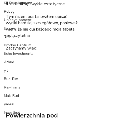
KP Development
4. usterki są zwykle estetyczne
Robyg
Tym razem postanowiłem opisać 
Unidevelopment
wyniki bardziej szczegółowo, ponieważ 
Buszrem
wiem, że nie dla każdego moja tabela 
jest czytelna. 
Testa
Bródno Centrum
Zaczynamy więc:
Echo Investments
Arbud
yit
Bud-Rim
Raj-Trans
Mak-Bud
yareal
Investbud
Powierzchnia pod 