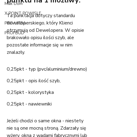
punktu na 1 możliwy:
Mak Dom
X POINT POWISLE
Ta punktacja dotyczy standardu 
deweloperskiego, który Klienci 
PRO URBA
otrzymują od Dewelopera. W opisie 
PROFBUD
brakowało opisu ilości szyb, ale 
pozostałe informacje się w nim 
znalazły.  
0,25pkt - typ (pvc/aluminium/drewno)
0,25pkt - opis ilość szyb,
0,25pkt - kolorystyka
0,25pkt - nawiewniki
Jeżeli chodzi o same okna - niestety 
nie są one mocną stroną. Zdarzały się 
wżery, okna z wadami fabrycznymi lub 