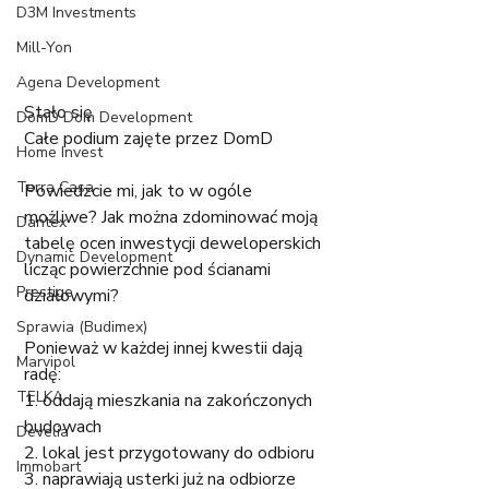
D3M Investments
Mill-Yon
Agena Development
Stało się 
DomD Dom Development
Całe podium zajęte przez DomD
Home Invest
Terra Casa
Powiedzcie mi, jak to w ogóle 
możliwe? Jak można zdominować moją 
Dantex
tabelę ocen inwestycji deweloperskich 
Dynamic Development
licząc powierzchnie pod ścianami 
Prestige
działowymi?
Sprawia (Budimex)
Ponieważ w każdej innej kwestii dają 
Marvipol
radę:
TELKA
1. oddają mieszkania na zakończonych 
budowach
Develia
2. lokal jest przygotowany do odbioru 
Immobart
3. naprawiają usterki już na odbiorze