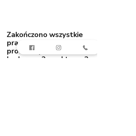
Zakończono wszystkie 
prace budowlane i 
procedury formalne 
budowy - 2 punkty na 2 
możliwe 
Tu nie trzeba się rozpisywać - 
wszystko zostało 
przeprowadzone zgodnie z 
prawem, można było bez 
problemu odebrać lokal. Nie 
chodziliśmy po placu budowy 
bez pozwolenia na użytkowanie, 