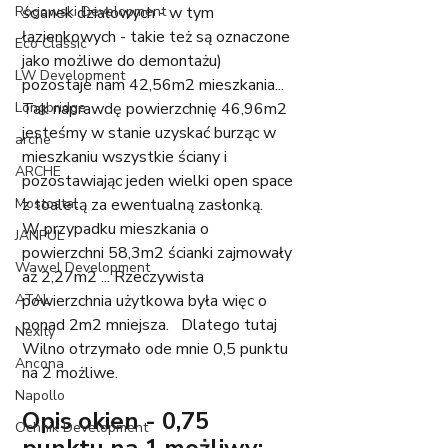
Rogowski Development
ścianek działowych - w tym 
łazienkowych - takie też są oznaczone 
Eco Classic
jako możliwe do demontażu) 
LW Development
pozostaje nam 42,56m2 mieszkania... 
Longbridge
Tak naprawdę powierzchnię 46,96m2 
jesteśmy w stanie uzyskać burząc w 
arche
mieszkaniu wszystkie ściany i 
ARCHE
pozostawiając jeden wielki open space 
Mostostal
z toaletą za ewentualną zasłonką.
W przypadku mieszkania o 
JANPUL
powierzchni 58,3m2 ścianki zajmowały 
Wawel Development
aż 2,27m2 ... Rzeczywista 
ATAL
powierzchnia użytkowa była więc o 
ponad 2m2 mniejsza.   Dlatego tutaj 
Nexity
Wilno otrzymało ode mnie 0,5 punktu 
Ancona
na 2 możliwe. 
Napollo
Opis okien - 0,75 
Ochnik Development