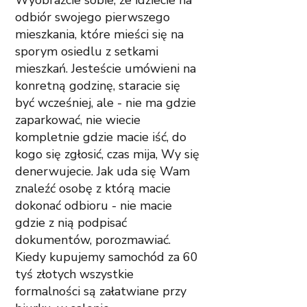
Wyobraźcie sobie, że idziecie na 
odbiór swojego pierwszego 
mieszkania, które mieści się na 
sporym osiedlu z setkami 
mieszkań. Jesteście umówieni na 
konretną godzinę, staracie się 
być wcześniej, ale - nie ma gdzie 
zaparkować, nie wiecie 
kompletnie gdzie macie iść, do 
kogo się zgłosić, czas mija, Wy się 
denerwujecie. Jak uda się Wam 
znaleźć osobę z którą macie 
dokonać odbioru - nie macie 
gdzie z nią podpisać 
dokumentów, porozmawiać. 
Kiedy kupujemy samochód za 60 
tyś złotych wszystkie 
formalności są załatwiane przy 