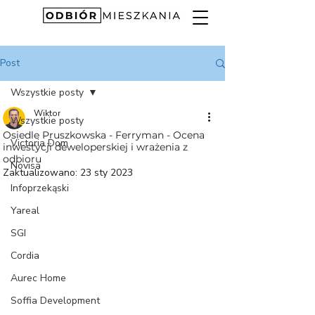
Post
Wszystkie posty
Wiktor
Wszystkie posty
Osiedle Pruszkowska - Ferryman - Ocena
Victoria Dom
inwestycji deweloperskiej i wrażenia z
odbioru
Novisa
Zaktualizowano:
23 sty 2023
Infoprzekąski
Yareal
SGI
Cordia
Aurec Home
Soffia Development