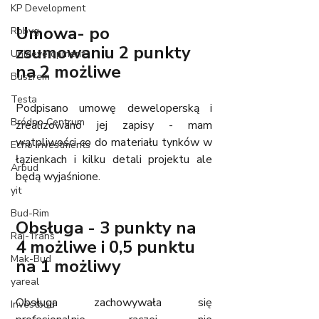
KP Development
Umowa- po 
Robyg
zsumowaniu 2 punkty 
Unidevelopment
na 2 możliwe
Buszrem
Testa
Podpisano umowę deweloperską i 
Bródno Centrum
zrealizowano jej zapisy - mam 
wątpliwości co do materiału tynków w 
Echo Investments
łązienkach i kilku detali projektu ale 
Arbud
będą wyjaśnione.
yit
Bud-Rim
Obsługa - 3 punkty na 
Raj-Trans
4 możliwe i 0,5 punktu 
Mak-Bud
na 1 możliwy
yareal
Obsługa zachowywała się 
Investbud