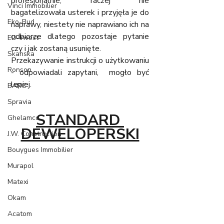
profesjonalnie, raczej nie 
Vinci Immobilier
bagatelizowała usterek i przyjęła je do 
Eko-Bud
naprawy, niestety nie naprawiano ich na 
odbiorze dlatego pozostaje pytanie 
ED-Invest
czy i jak zostaną usunięte.
Skanska
Przekazywanie instrukcji o użytkowaniu 
Ronson
- odpowiadali zapytani,  mogło być 
lepiej. 
BARC
Spravia
STANDARD 
Ghelamco
DEWELOPERSKI
J.W. Construction
Bouygues Immobilier
Murapol
Matexi
Okam
Acatom