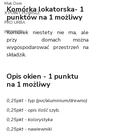
Mak Dom
Komórka lokatorska- 1 
X POINT POWISLE
punktów na 1 możliwy
PRO URBA
Komórek niestety nie ma, ale 
PROFBUD
przy  domach można 
wygospodarować przestrzeń na 
składzik.
Opis okien - 1 punktu 
na 1 możliwy
0,25pkt - typ (pvc/aluminium/drewno)
0,25pkt - opis ilość szyb,
0,25pkt - kolorystyka
0,25pkt - nawiewniki