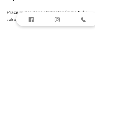
Prace budowlane i formalności nie były 
zakończone - były to odbiory wstępne.
Lokal Przygotowany - 
2 punkty na 3 możliwe
Lokal był odkurzony, bez pyłu po 
szlifowaniu, okna mogły być dokładniej 
umyte. 
Usterki i Wady - 
odpowiednio 1 na 2 
punkty i 1 na 3 punkty
Usterek jak na ten metraż nie było 