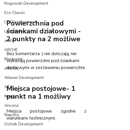
Rogowski Development
Eco Classic
Powierzchnia pod 
LW Development
ściankami działowymi - 
Longbridge
2 punkty na 2 możliwe
arche
ARCHE
Bez komentarza :) nie doliczają, nie 
Mostostal
wykazują powierzchni pod ściankami 
działowymi w zestawieniu powierzchni.
JANPUL
Wawel Development
Miejsca postojowe- 1 
ATAL
punkt na 1 możliwy
Nexity
Ancona
Miejsca postojowe zgodne z 
Napollo
warunkami technicznymi.
Ochnik Development