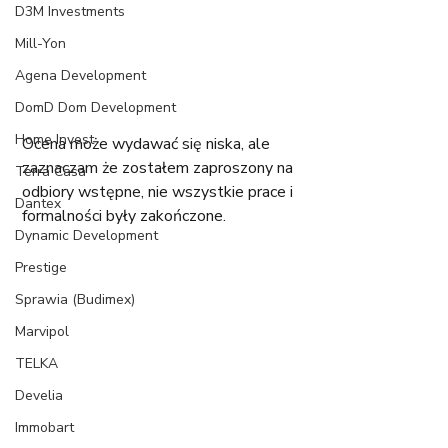
D3M Investments
Mill-Yon
Agena Development
DomD Dom Development
Home Invest
Ocena może wydawać się niska, ale 
zaznaczam że zostałem zaproszony na 
Terra Casa
odbiory wstępne, nie wszystkie prace i 
Dantex
formalności były zakończone.
Dynamic Development
Prestige
Sprawia (Budimex)
Marvipol
TELKA
Develia
Immobart