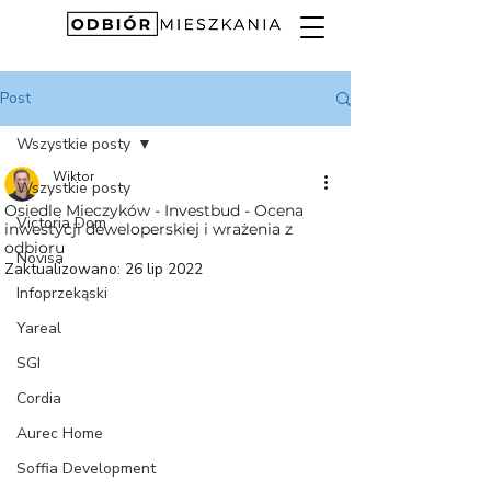
Post
Wszystkie posty
Wiktor
Wszystkie posty
Osiedle Mieczyków - Investbud - Ocena
Victoria Dom
inwestycji deweloperskiej i wrażenia z
odbioru
Novisa
Zaktualizowano:
26 lip 2022
Infoprzekąski
Yareal
SGI
Cordia
Aurec Home
Soffia Development