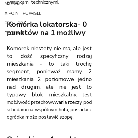
warunkami technicznymi.
Mak Dom
X POINT POWISLE
Komórka lokatorska- 0 
PRO URBA
punktów na 1 możliwy
PROFBUD
Komórek niestety nie ma, ale jest 
to dość specyficzny rodzaj 
mieszkania - to taki trochę 
segment, ponieważ mamy 2 
mieszkania 2 poziomowe jedno 
nad drugim, ale nie jest to 
typowy blok mieszkalny. 
Jest 
możliwość przechowywania rzeczy pod 
schodami na wspólnym holu, posiadacz 
ogródka może postawić szopę. 