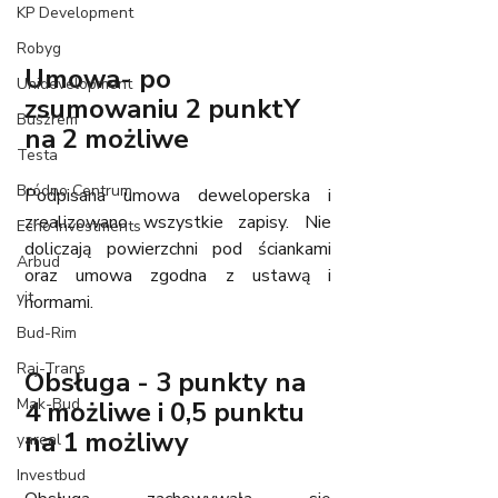
KP Development
Robyg
Umowa- po 
Unidevelopment
zsumowaniu 2 punktY 
Buszrem
na 2 możliwe
Testa
Bródno Centrum
Podpisana umowa deweloperska i 
zrealizowano wszystkie zapisy. Nie 
Echo Investments
doliczają powierzchni pod ściankami 
Arbud
oraz umowa zgodna z ustawą i 
yit
normami. 
Bud-Rim
Raj-Trans
Obsługa - 3 punkty na 
Mak-Bud
4 możliwe i 0,5 punktu 
na 1 możliwy
yareal
Investbud