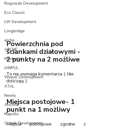
Rogowski Development
Eco Classic
LW Development
Longbridge
arche
Powierzchnia pod 
ARCHE
ściankami działowymi - 
2 punkty na 2 możliwe
Mostostal
JANPUL
To nie wymaga komentarza :) Nie 
Wawel Development
doliczają :)
ATAL
Nexity
Miejsca postojowe- 1 
Ancona
punkt na 1 możliwy
Napollo
Ochnik Development
Miejsca postojowe zgodne z 