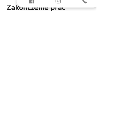
Zakończenie prac 
budowlanych i 
procedur formalnych - 
1 punkt na 2 możliwe
Prace budowlane nie były zakończone 
- byli w trakcie ostatnich poprawek, 
ale wszystkie formalności były 
dopełnione - w końcu oglądałem 
gotowe osiedle ;)
Lokal Przygotowany - 
3 punkty na 3 możliwe
Lokal był odkurzony, bez pyłu po 
szlifowaniu, okna były umyte. 