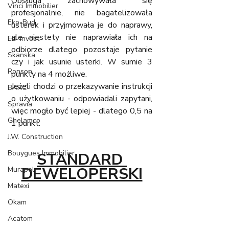
Obsługa zachowywała się 
Vinci Immobilier
profesjonalnie, nie bagatelizowała 
Eko-Bud
usterek i przyjmowała je do naprawy, 
ale niestety nie naprawiała ich na 
ED-Invest
odbiorze dlatego pozostaje pytanie 
Skanska
czy i jak usunie usterki. W sumie 3 
Ronson
punkty na 4 możliwe. 
Jeżeli chodzi o przekazywanie instrukcji 
BARC
o użytkowaniu - odpowiadali zapytani, 
Spravia
więc mogło być lepiej - dlatego 0,5 na 
Ghelamco
1 punkt. 
J.W. Construction
Bouygues Immobilier
STANDARD 
DEWELOPERSKI
Murapol
Matexi
Okam
Acatom