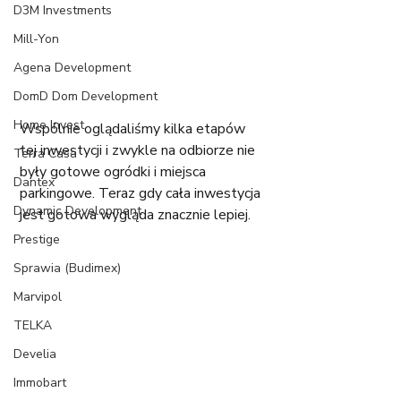
D3M Investments
Mill-Yon
Agena Development
DomD Dom Development
Home Invest
Wspólnie oglądaliśmy kilka etapów 
tej inwestycji i zwykle na odbiorze nie 
Terra Casa
były gotowe ogródki i miejsca 
Dantex
parkingowe. Teraz gdy cała inwestycja 
Dynamic Development
jest gotowa wygląda znacznie lepiej.
Prestige
Sprawia (Budimex)
Marvipol
TELKA
Develia
Immobart