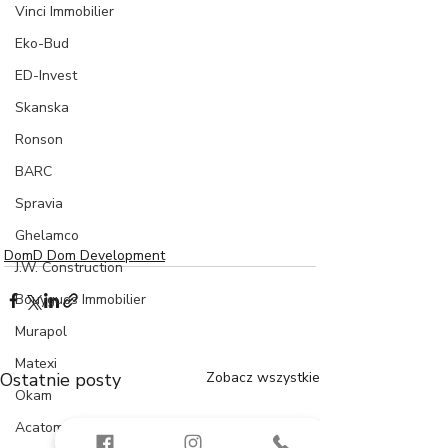
Vinci Immobilier
Eko-Bud
ED-Invest
Skanska
Ronson
BARC
Spravia
Ghelamco
DomD Dom Development
J.W. Construction
Bouygues Immobilier
Murapol
Matexi
Ostatnie posty
Zobacz wszystkie
Okam
Acatom