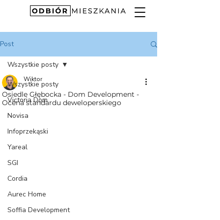
Post
Wszystkie posty
Wiktor
Wszystkie posty
Osiedle Głębocka - Dom Development -
Victoria Dom
Ocena standardu deweloperskiego
Novisa
Infoprzekąski
Yareal
SGI
Cordia
Aurec Home
Soffia Development