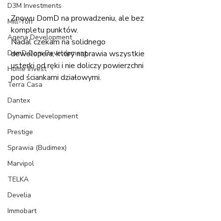
D3M Investments
Znowu DomD na prowadzeniu, ale bez 
Mill-Yon
kompletu punktów.
Agena Development
Nadal czekam na solidnego 
DomD Dom Development
dewelopera, który naprawia wszystkie 
usterki od ręki i nie doliczy powierzchni 
Home Invest
pod ściankami działowymi.
Terra Casa
Dantex
Dynamic Development
Prestige
Sprawia (Budimex)
Marvipol
TELKA
Develia
Immobart