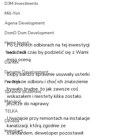
D3M Investments
Mill-Yon
Agena Development
DomD Dom Development
Home Invest
Po czterech odbiorach na tej inwestycji 
nadszedł czas by podzielić się z Wami 
Terra Casa
moją oceną.
Dantex
Dynamic Development
Ekipy bardzo sprawnie usuwały usterki 
w trakcie odbioru i choć ich znalezienie 
Prestige
bywało trudne, to jak zawsze coś 
Sprawia (Budimex)
wskazałem i niestety kilka zostało 
Marvipol
jeszcze do naprawy.
TELKA
Uważajcie przy remontach na instalacje 
Develia
kanalizacji, którą zgodnie ze 
Immobart
standardem, deweloper pozostawił 