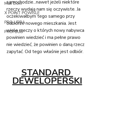
samochodzie...nawet jeżeli niektóre 
Mak Dom
rzeczy wydają nam się oczywiste. Ja 
X POINT POWISLE
oczekiwałbym tego samego przy 
PRO URBA
odbiorze nowego mieszkania. Jest 
wiele rzeczy o których nowy nabywca 
PROFBUD
powinien wiedzieć i ma pełne prawo 
nie wiedzieć, że powinien o daną rzecz 
zapytać. Od tego właśnie jest odbiór. 
STANDARD 
DEWELOPERSKI