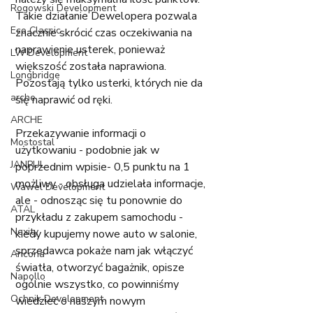
Rogowski Development
Takie działanie Dewelopera pozwala 
Eco Classic
znacznie skrócić czas oczekiwania na 
naprawienie usterek, ponieważ 
LW Development
większość została naprawiona. 
Longbridge
Pozostają tylko usterki, których nie da 
arche
się naprawić od ręki. 
ARCHE
Przekazywanie informacji o 
Mostostal
użytkowaniu - podobnie jak w 
JANPUL
poprzednim wpisie- 0,5 punktu na 1 
możliwy - obsługa udzielała informacje, 
Wawel Development
ale - odnosząc się tu ponownie do 
ATAL
przykładu z zakupem samochodu - 
Nexity
kiedy kupujemy nowe auto w salonie, 
sprzedawca pokaże nam jak włączyć 
Ancona
światła, otworzyć bagażnik, opisze 
Napollo
ogólnie wszystko, co powinniśmy 
Ochnik Development
wiedzieć o naszym nowym 