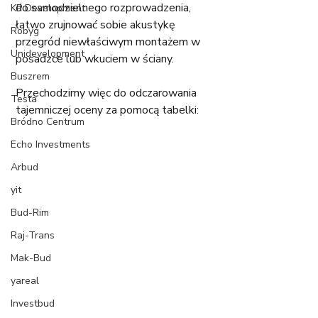
do samodzielnego rozprowadzenia, 
KP Development
łatwo zrujnować sobie akustykę 
Robyg
przegród niewłaściwym montażem w 
Unidevelopment
posadzce lub wkuciem w ściany.
Buszrem
Przechodzimy więc do odczarowania 
Testa
tajemniczej oceny za pomocą tabelki:
Bródno Centrum
Echo Investments
Arbud
yit
Bud-Rim
Raj-Trans
Mak-Bud
yareal
Investbud