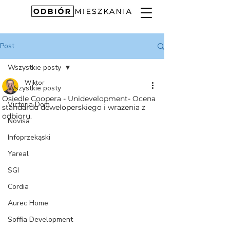
Post
Wszystkie posty
Wiktor
Wszystkie posty
Osiedle Coopera - Unidevelopment- Ocena
Victoria Dom
standardu deweloperskiego i wrażenia z
odbioru.
Novisa
Infoprzekąski
Yareal
SGI
Cordia
Aurec Home
Soffia Development