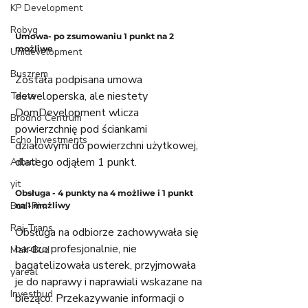
KP Development
Robyg
Umowa- po zsumowaniu 1 punkt na 2 
możliwe
Unidevelopment
Buszrem
Została podpisana umowa 
deweloperska, ale niestety 
Testa
DomDevelopment wlicza 
Bródno Centrum
powierzchnię pod ściankami 
Echo Investments
działowymi do powierzchni użytkowej, 
dlatego odjąłem 1 punkt.  
Arbud
yit
Obsługa - 4 punkty na 4 możliwe i 1 punkt 
Bud-Rim
na 1 możliwy
Raj-Trans
Obsługa na odbiorze zachowywała się 
bardzo profesjonalnie, nie 
Mak-Bud
bagatelizowała usterek, przyjmowała 
yareal
je do naprawy i naprawiali wskazane na 
Investbud
bieżąco. Przekazywanie informacji o 