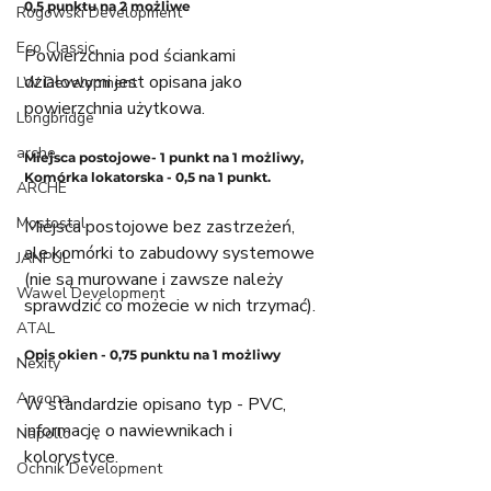
0,5 punktu na 2 możliwe
Rogowski Development
Eco Classic
Powierzchnia pod ściankami 
działowymi jest opisana jako 
LW Development
powierzchnia użytkowa. 
Longbridge
arche
Miejsca postojowe- 1 punkt na 1 możliwy, 
Komórka lokatorska - 0,5 na 1 punkt. 
ARCHE
Mostostal
Miejsca postojowe bez zastrzeżeń, 
ale komórki to zabudowy systemowe 
JANPUL
(nie są murowane i zawsze należy 
Wawel Development
sprawdzić co możecie w nich trzymać). 
ATAL
Opis okien - 0,75 punktu na 1 możliwy
Nexity
Ancona
W standardzie opisano typ - PVC, 
informację o nawiewnikach i 
Napollo
kolorystyce. 
Ochnik Development