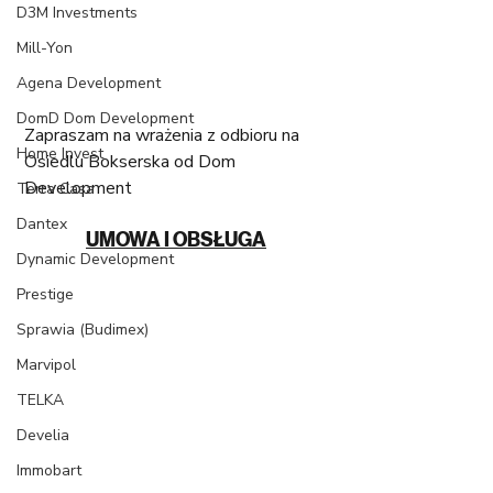
D3M Investments
Mill-Yon
Agena Development
DomD Dom Development
Zapraszam na wrażenia z odbioru na 
Home Invest
Osiedlu Bokserska od Dom 
Development
Terra Casa
Dantex
UMOWA I OBSŁUGA
Dynamic Development
Prestige
Sprawia (Budimex)
Marvipol
TELKA
Develia
Immobart