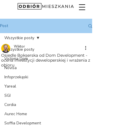
Post
Wszystkie posty
Wiktor
Wszystkie posty
Osiedle Bokserska od Dom Development -
Victoria Dom
ocena inwestycji deweloperskiej i wrażenia z
obioru
Novisa
Infoprzekąski
Yareal
SGI
Cordia
Aurec Home
Soffia Development