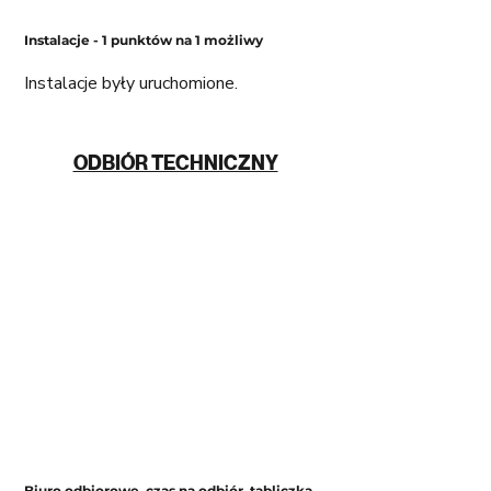
Instalacje - 1 punktów na 1 możliwy 
Instalacje były uruchomione. 
ODBIÓR TECHNICZNY
Biuro odbiorowe, czas na odbiór, tabliczka 