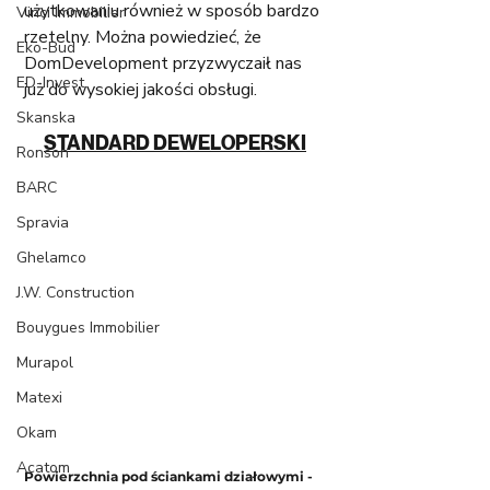
użytkowaniu również w sposób bardzo 
Vinci Immobilier
rzetelny. Można powiedzieć, że 
Eko-Bud
DomDevelopment przyzwyczaił nas 
ED-Invest
już do wysokiej jakości obsługi. 
Skanska
STANDARD DEWELOPERSKI
Ronson
BARC
Spravia
Ghelamco
J.W. Construction
Bouygues Immobilier
Murapol
Matexi
Okam
Acatom
Powierzchnia pod ściankami działowymi - 