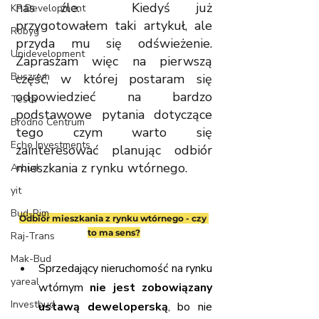
nas źle.  Kiedyś już 
KP Development
przygotowałem taki artykuł, ale 
Robyg
przyda mu się odświeżenie. 
Unidevelopment
Zapraszam więc na pierwszą 
Buszrem
część, w której postaram się 
odpowiedzieć na bardzo 
Testa
podstawowe pytania dotyczące 
Bródno Centrum
tego czym warto się 
Echo Investments
zainteresować planując odbiór 
mieszkania z rynku wtórnego. 
Arbud
yit
Bud-Rim
Odbiór mieszkania z rynku wtórnego - czy 
to ma sens?
Raj-Trans
Mak-Bud
Sprzedający nieruchomość na rynku 
yareal
wtórnym 
nie jest zobowiązany 
Investbud
ustawą deweloperską
, bo nie 