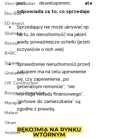
jest deweloperem,
 ale 
Vinci Immobilier
odpowiada za to, co sprzedaje
.
Eko-Bud
ED-Invest
Sprzedający nie może ukrywać np. 
Skanska
faktu, że nieruchomość ma jakieś 
wady, poważniejsze usterki (jeżeli 
Ronson
oczywiście o nich wie).
BARC
Spravia
Sprawdzenie nieruchomości przed 
zakupem ma na celu upewnienie 
Ghelamco
się, czy zapewnienia „po 
J.W. Construction
generalnym remoncie”, “nie 
Bouygues Immobilier
wymaga wkładu finansowego”, 
“gotowe do zamieszkania” są 
Murapol
zgodne z prawdą.
Matexi
Okam
RĘKOJMIA NA RYNKU 
Acatom
WTÓRNYM 