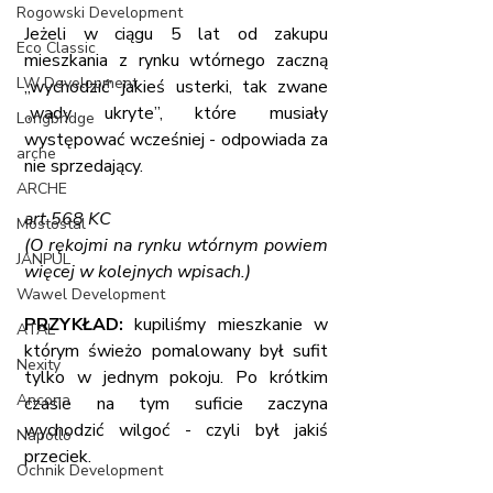
Rogowski Development
Jeżeli w ciągu 5 lat od zakupu 
Eco Classic
mieszkania z rynku wtórnego zaczną 
LW Development
„wychodzić’ jakieś usterki, tak zwane 
„wady ukryte”, które musiały 
Longbridge
występować wcześniej - odpowiada za 
arche
nie sprzedający.
ARCHE
art.568 KC
Mostostal
(O rękojmi na rynku wtórnym powiem 
JANPUL
więcej w kolejnych wpisach.)
Wawel Development
PRZYKŁAD:
 kupiliśmy mieszkanie w 
ATAL
którym świeżo pomalowany był sufit 
Nexity
tylko w jednym pokoju. Po krótkim 
Ancona
czasie na tym suficie zaczyna 
wychodzić wilgoć - czyli był jakiś 
Napollo
przeciek.
Ochnik Development