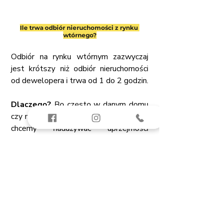
Ile trwa odbiór nieruchomości z rynku 
wtórnego?
Odbiór na rynku wtórnym zazwyczaj 
jest krótszy niż odbiór nieruchomości 
od dewelopera i trwa od 1 do 2 godzin.
Dlaczego?
 Bo często w danym domu 
czy mieszkaniu nadal ktoś mieszka i nie 
chcemy nadużywać uprzejmości 
właścicieli, a np. kupujący i tak planuje 
totalną demolkę.
Wszystko zależy od tego na co 
 umówimy się ze sprzedającym. Może 
być tak, że udostępni on lokal na cały 
dzień i wtedy nie mamy ograniczeń 