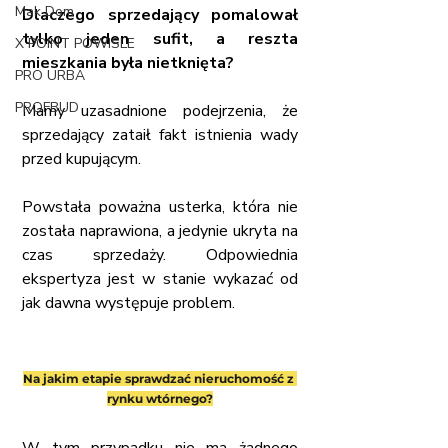
Mak Dom
Dlaczego sprzedający pomalował 
tylko jeden sufit, a reszta 
X POINT POWISLE
mieszkania była nietknięta?
PRO URBA
PROFBUD
Mamy uzasadnione podejrzenia, że 
sprzedający zataił fakt istnienia wady 
przed kupującym.
Powstała poważna usterka, która nie 
została naprawiona, a jedynie ukryta na 
czas sprzedaży. Odpowiednia 
ekspertyza jest w stanie wykazać od 
jak dawna występuje problem.
Na jakim etapie sprawdzać nieruchomość z 
rynku wtórnego?