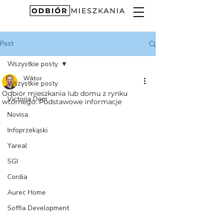
Post
Wszystkie posty
Wiktor
Wszystkie posty
Odbiór mieszkania lub domu z rynku
Victoria Dom
wtórnego. Podstawowe informacje
Novisa
Infoprzekąski
Yareal
SGI
Cordia
Aurec Home
Soffia Development