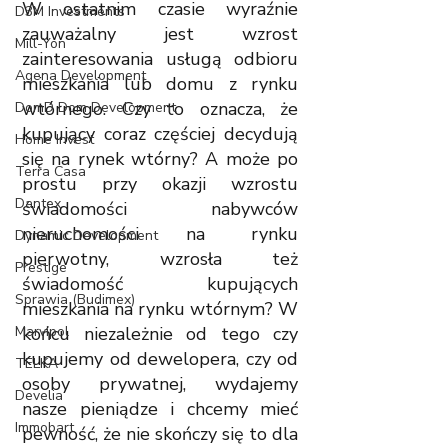
W ostatnim czasie wyraźnie 
D3M Investments
zauważalny jest wzrost 
Mill-Yon
zainteresowania usługą odbioru 
Agena Development
mieszkania lub domu z rynku 
wtórnego. Czy to oznacza, że 
DomD Dom Development
kupujący coraz częściej decydują 
Home Invest
się na rynek wtórny? A może po 
Terra Casa
prostu przy okazji wzrostu 
Dantex
świadomości nabywców 
nieruchomości na rynku 
Dynamic Development
pierwotny, wzrosła też 
Prestige
świadomość kupujących 
Sprawia (Budimex)
mieszkania na rynku wtórnym? W 
Marvipol
końcu niezależnie od tego czy 
kupujemy od dewelopera, czy od 
TELKA
osoby prywatnej, wydajemy 
Develia
nasze pieniądze i chcemy mieć 
Immobart
pewność, że nie skończy się to dla 