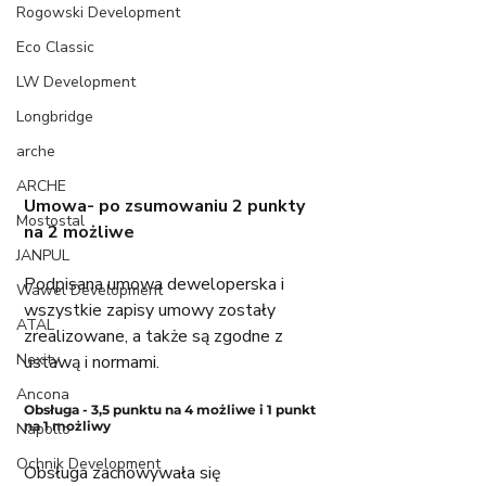
Rogowski Development
Eco Classic
LW Development
Longbridge
arche
ARCHE
Umowa- po zsumowaniu 2 punkty 
Mostostal
na 2 możliwe
JANPUL
Podpisana umowa deweloperska i 
Wawel Development
wszystkie zapisy umowy zostały 
ATAL
zrealizowane, a także są zgodne z 
Nexity
ustawą i normami.
Ancona
Obsługa - 3,5 punktu na 4 możliwe i 1 punkt 
na 1 możliwy
Napollo
Ochnik Development
Obsługa zachowywała się 