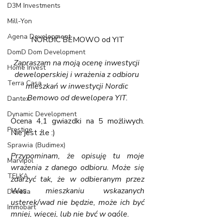
D3M Investments
Mill-Yon
Agena Development
NORDIC BEMOWO od YIT
DomD Dom Development
Zapraszam na moją ocenę inwestycji 
Home Invest
deweloperskiej i wrażenia z odbioru 
Terra Casa
mieszkań w inwestycji Nordic 
Bemowo od dewelopera YIT.
Dantex
Dynamic Development
Ocena 4,1 gwiazdki na 5 
możliwych. 
Prestige
Nie jest źle :)
Sprawia (Budimex)
Przypominam, że opisuję tu moje 
Marvipol
wrażenia z danego odbioru. Może się 
TELKA
zdarzyć tak, że w odbieranym przez 
Was mieszkaniu wskazanych 
Develia
usterek/wad nie będzie, może ich być 
Immobart
mniej, więcej, lub nie być w ogóle.