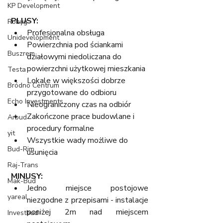
KP Development
PLUSY:
Robyg
Profesjonalna obsługa
Unidevelopment
Powierzchnia pod ściankami 
Buszrem
działowymi niedoliczana do 
powierzchni użytkowej mieszkania
Testa
Lokale w większości dobrze 
Bródno Centrum
przygotowane do odbioru
Echo Investments
Nieograniczony czas na odbiór
Zakończone prace budowlane i 
Arbud
procedury formalne
yit
Wszystkie wady możliwe do 
Bud-Rim
usunięcia
Raj-Trans
MINUSY:
Mak-Bud
Jedno miejsce postojowe 
yareal
niezgodne z przepisami - instalacje 
poniżej 2m nad miejscem 
Investbud