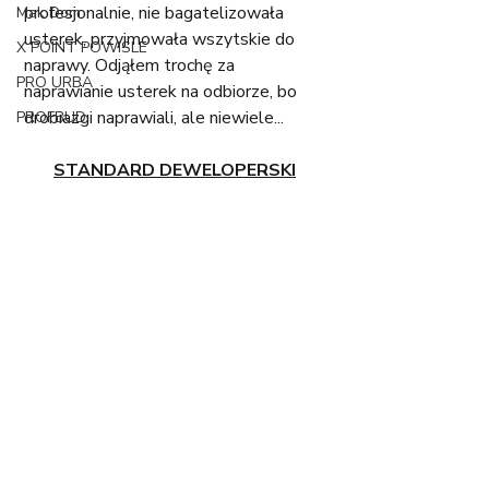
profesjonalnie, nie bagatelizowała 
Mak Dom
usterek, przyjmowała wszytskie do 
X POINT POWISLE
naprawy. Odjąłem trochę za 
PRO URBA
naprawianie usterek na odbiorze, bo 
drobiazgi naprawiali, ale niewiele...
PROFBUD
STANDARD DEWELOPERSKI