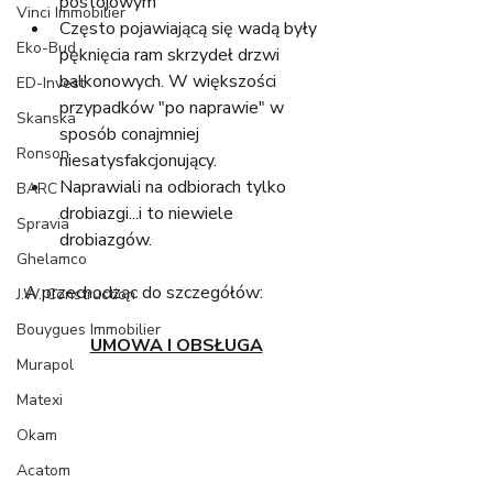
postojowym
Vinci Immobilier
Często pojawiającą się wadą były 
Eko-Bud
pęknięcia ram skrzydeł drzwi 
balkonowych. W większości 
ED-Invest
przypadków "po naprawie" w 
Skanska
sposób conajmniej 
Ronson
niesatysfakcjonujący. 
Naprawiali na odbiorach tylko 
BARC
drobiazgi...i to niewiele 
Spravia
drobiazgów. 
Ghelamco
A przechodząc do szczegółów:
J.W. Construction
Bouygues Immobilier
UMOWA I OBSŁUGA
Murapol
Matexi
Okam
Acatom