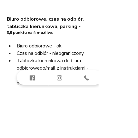
Biuro odbiorowe, czas na odbiór, 
tabliczka kierunkowa, parking -
3,5 punktu na 4 możliwe
Biuro odbiorowe - ok
Czas na odbiór - nieograniczony
Tabliczka kierunkowa do biura 
odbiorowego/mail z instrukcjami - 
większość osób nie była pewna 
gdzie mamy się spotkać z 
deweloperem.
Parking dla Klientów - było gdzie 
stanąć.