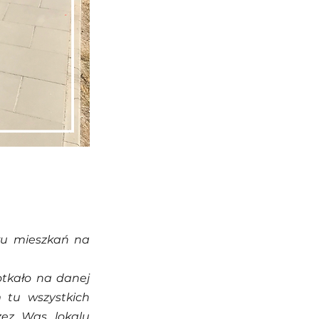
ru mieszkań na 
tkało na danej 
 tu wszystkich 
ez Was lokalu 