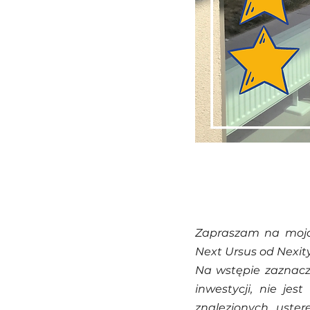
Zapraszam na moją 
Next Ursus od Nexity
Na wstępie zaznaczę
inwestycji, nie jes
znalezionych uster