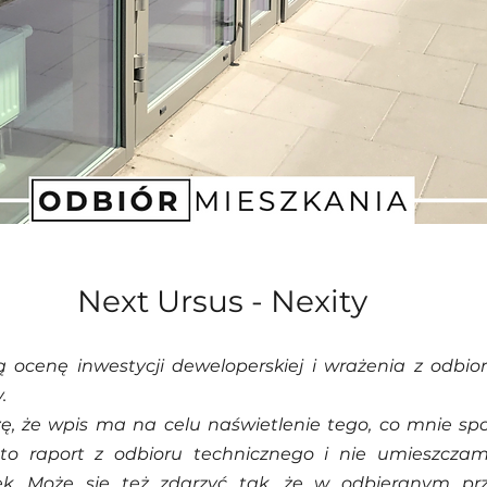
Next Ursus - Nexity
ocenę inwestycji deweloperskiej i wrażenia z odbio
. 
, że wpis ma na celu naświetlenie tego, co mnie spo
t to raport z odbioru technicznego i nie umieszczam
ek. Może się też zdarzyć tak, że w odbieranym prz