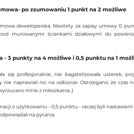
mowa- po zsumowaniu 1 punkt na 2 możliwe
umowa deweloperska. Niestety za zapisy umowy 0 pun
ę pod murowanymi ściankami działowymi do powierzc
 - 3 punkty na 4 możliwe i 0,5 punktu na 1 moż
 się profesjonalnie, nie bagatelizowała usterek, prz
y nie naprawiali nic na odbiorze. Ostrzegano, że czas n
 wyrzucano mnie z mieszkania ;)  
acji o użytkowaniu - 0,5 punktu - raczej byli nastawieni
odpowiadali na pytania. 