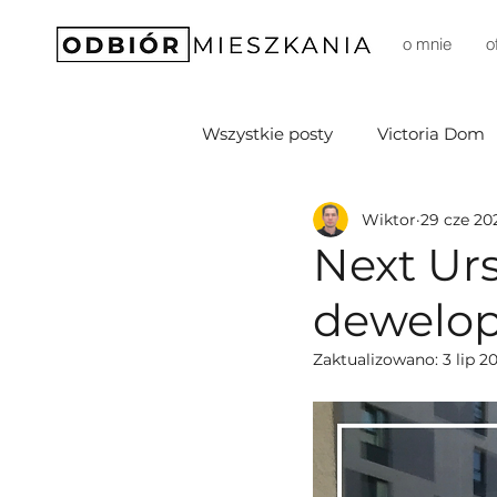
o mnie
o
Wszystkie posty
Victoria Dom
Wiktor
29 cze 20
Soffia Development
D3M 
Next Urs
dewelope
DomD Dom Development
Zaktualizowano:
3 lip 2
Prestige
Sprawia (Budim
Robyg
Unidevelopment