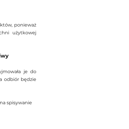
któw, ponieważ 
hni użytkowej 
liwy
yjmowała je do 
a odbiór będzie 
 na spisywanie 