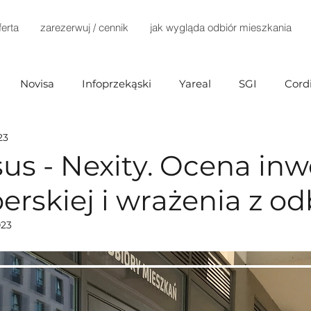
ferta
zarezerwuj / cennik
jak wygląda odbiór mieszkania
Novisa
Infoprzekąski
Yareal
SGI
Cord
23
Investments
Mill-Yon
Agena Development
us - Nexity. Ocena inw
rskiej i wrażenia z od
Home Invest
Terra Casa
Dantex
Dynamic D
023
ex)
Marvipol
TELKA
Develia
Immobart
Buszrem
Testa
Bródno Centrum
Echo Inv