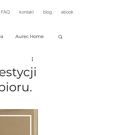
FAQ
kontakt
blog
ebook
ia
Aurec Home
estycji
bioru.
evelopment
KP Development
estments
Arbud