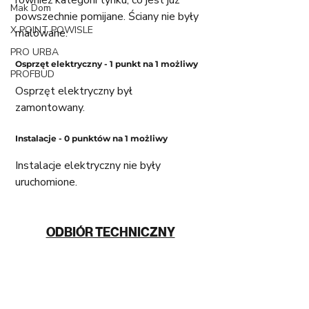
również kategorii tynku, co jest już 
Mak Dom
powszechnie pomijane. Ściany nie były 
X POINT POWISLE
malowane. 
PRO URBA
Osprzęt elektryczny - 1 punkt na 1 możliwy
PROFBUD
Osprzęt elektryczny był 
zamontowany. 
Instalacje - 0 punktów na 1 możliwy 
Instalacje elektryczny nie były 
uruchomione. 
ODBIÓR TECHNICZNY