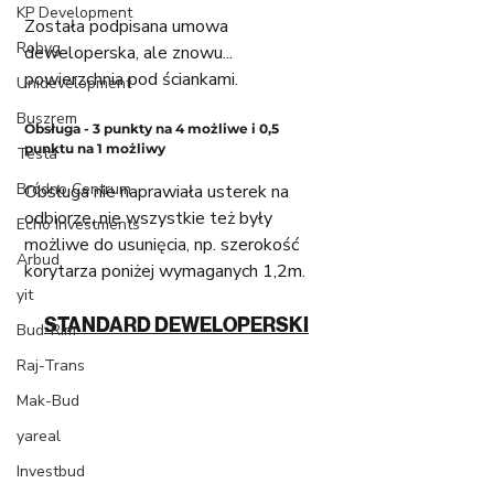
KP Development
Została podpisana umowa 
Robyg
deweloperska, ale znowu... 
powierzchnia pod ściankami. 
Unidevelopment
Buszrem
Obsługa - 3 punkty na 4 możliwe i 0,5 
punktu na 1 możliwy
Testa
Bródno Centrum
Obsługa nie naprawiała usterek na 
odbiorze, nie wszystkie też były 
Echo Investments
możliwe do usunięcia, np. szerokość 
Arbud
korytarza poniżej wymaganych 1,2m. 
yit
STANDARD DEWELOPERSKI
Bud-Rim
Raj-Trans
Mak-Bud
yareal
Investbud