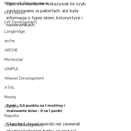
Rogowski Development
Opis standardu nie wskazywał ile szyb 
zastosowano w pakietach, ale była 
Eco Classic
informacja o typie okien, kolorystyce i 
LW Development
nawiewnikach. 
Longbridge
arche
ARCHE
Mostostal
JANPUL
Wawel Development
ATAL
Nexity
Tynki - 0,5 punktu na 1 możliwy i 
Ancona
malowanie ścian - 0 na 1 punkt
Napollo
Standard deweloperski nie zawierał 
Ochnik Development