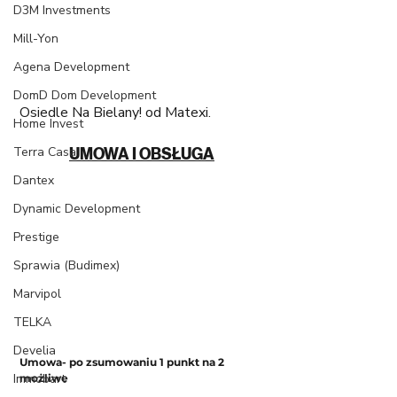
D3M Investments
Mill-Yon
Agena Development
DomD Dom Development
Osiedle Na Bielany! od Matexi.
Home Invest
Terra Casa
UMOWA I OBSŁUGA
Dantex
Dynamic Development
Prestige
Sprawia (Budimex)
Marvipol
TELKA
Develia
Umowa- po zsumowaniu 1 punkt na 2 
Immobart
możliwe