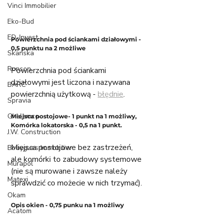
Vinci Immobilier
Eko-Bud
ED-Invest
Powierzchnia pod ściankami działowymi - 
0,5 punktu na 2 możliwe
Skanska
Ronson
Powierzchnia pod ściankami 
działowymi jest liczona i nazywana 
BARC
powierzchnią użytkową - 
błędnie
.
Spravia
Ghelamco
Miejsca postojowe- 1 punkt na 1 możliwy, 
Komórka lokatorska - 0,5 na 1 punkt. 
J.W. Construction
Miejsca postojowe bez zastrzeżeń, 
Bouygues Immobilier
ale komórki to zabudowy systemowe 
Murapol
(nie są murowane i zawsze należy 
Matexi
sprawdzić co możecie w nich trzymać). 
Okam
Opis okien - 0,75 punku na 1 możliwy
Acatom