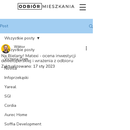
Post
Wszystkie posty
Wiktor
Wszystkie posty
Na Bielany! Matexi - ocena inwestycji
Victoria Dom
deweloperskiej i wrażenia z odbioru
Zaktualizowano:
17 sty 2023
Novisa
Infoprzekąski
Yareal
SGI
Cordia
Aurec Home
Soffia Development