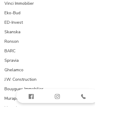
Vinci Immobilier
Eko-Bud
ED-Invest
Skanska
Ronson
BARC
Spravia
Ghelamco
J.W. Construction
Bouygues Immobilier
Murapol
Matexi
Okam
Acatom
D3M Investments