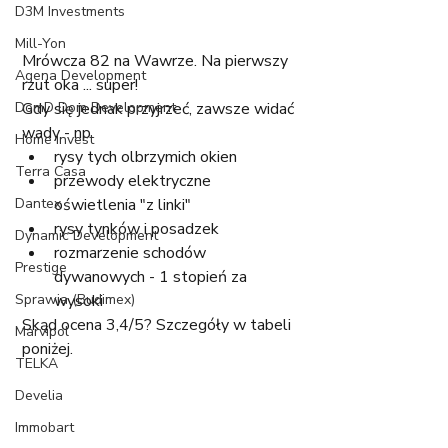
D3M Investments
Mill-Yon
Mrówcza 82 na Wawrze. Na pierwszy 
Agena Development
rzut oka ... super! 
DomD Dom Development
Gdy się jednak przyjrzeć, zawsze widać 
wady - np. 
Home Invest
rysy tych olbrzymich okien
Terra Casa
przewody elektryczne 
Dantex
oświetlenia "z linki"
rysy tynków i posadzek
Dynamic Development
rozmarzenie schodów 
Prestige
dywanowych - 1 stopień za 
Sprawia (Budimex)
wysoki
Skąd ocena 3,4/5? Szczegóły w tabeli 
Marvipol
poniżej.
TELKA
Develia
Immobart