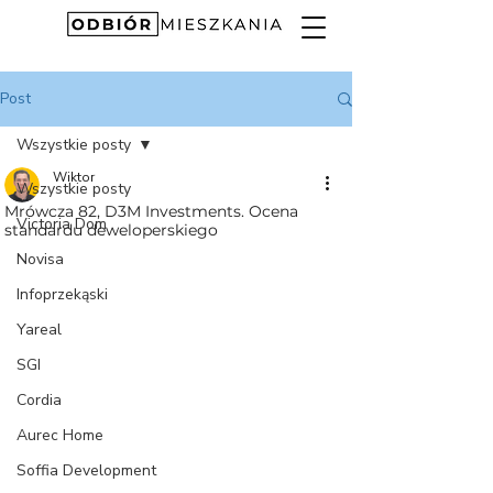
Post
Wszystkie posty
Wiktor
Wszystkie posty
Mrówcza 82, D3M Investments. Ocena
Victoria Dom
standardu deweloperskiego
Novisa
Infoprzekąski
Yareal
SGI
Cordia
Aurec Home
Soffia Development