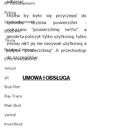
odbierać. 
KP Development
Robyg
Można by było się przyczepić do 
Unidevelopment
sposobu liczenia powierzchni - 
wykazano "powierzchnię netto", a 
Buszrem
geodeta policzył tylko użytkową, tylko 
Testa
znowu nikt jej nie nazywał użytkową a 
Bródno Centrum
jedynie "powierzchnią". A przechodząc 
do szczegółów:
Echo Investments
Arbud
yit
UMOWA I OBSŁUGA
Bud-Rim
Raj-Trans
Mak-Bud
yareal
Investbud