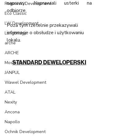
naprawy. Naprawiali usterki na 
Rogowski Development
odbiorze. 
Eco Classic
LW Development
Poza tym rzetelnie przekazywali 
informacje o obsłudze i użytkowaniu 
Longbridge
lokalu. 
arche
ARCHE
STANDARD DEWELOPERSKI
Mostostal
JANPUL
Wawel Development
ATAL
Nexity
Ancona
Napollo
Ochnik Development