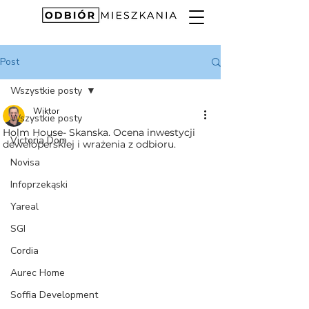
Post
Wszystkie posty
Wiktor
Wszystkie posty
Holm House- Skanska. Ocena inwestycji
Victoria Dom
deweloperskiej i wrażenia z odbioru.
Novisa
Infoprzekąski
Yareal
SGI
Cordia
Aurec Home
Soffia Development