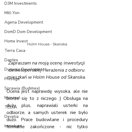
D3M Investments
Mill-Yon
Agena Development
DomD Dom Development
Home Invest
Holm House - Skanska
Terra Casa
Dantex
Zapraszam na moją ocenę inwestycji 
Dynamic Development
deweloperskiej i wrażenia z odbioru 
mieszkań w Holm House od Skanska. 
Prestige
Sprawia (Budimex)
Ocena jest naprawdę wysoka, ale nie 
Marvipol
bierze się to z niczego ;) Obsługa na 
duży plus, naprawiali usterki na 
TELKA
odbiorze, a samych usterek nie było 
Develia
dużo. Prace budowlane i procedury 
Immobart
formalne zakończone - nic tylko 