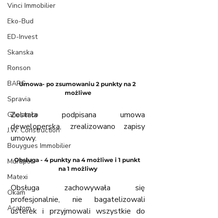
Vinci Immobilier
Eko-Bud
ED-Invest
Skanska
Ronson
BARC
Umowa- po zsumowaniu 2 punkty na 2 
możliwe
Spravia
Została podpisana umowa 
Ghelamco
deweloperska, zrealizowano zapisy 
J.W. Construction
umowy. 
Bouygues Immobilier
Obsługa - 4 punkty na 4 możliwe i 1 punkt 
Murapol
na 1 możliwy
Matexi
Obsługa zachowywała się 
Okam
profesjonalnie, nie bagatelizowali 
Acatom
usterek i przyjmowali wszystkie do 