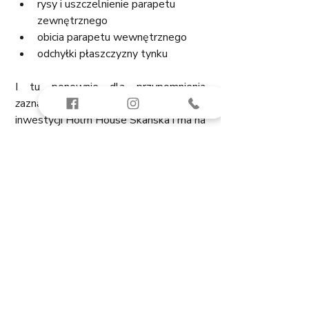
rysy i uszczelnienie parapetu 
zewnętrznego 
obicia parapetu wewnętrznego
odchyłki płaszczyzny tynku
I tu ponownie dla przypomnienia
z
aznaczę, że wpis z odbioru na 
inwestycji Holm House Skanska i ma na 
celu naświetlenie tego, co mnie 
spotkało na danej inwestycji. Nie jest 
to raport z odbioru technicznego i nie 
umieszczam tu wszystkich 
znalezionych usterek. Ponieważ każde 
mieszkanie jest inne - 
może się też 
zdarzyć tak, że w odbieranym przez 
Was lokalu wskazanych tutaj 
usterek nie będzie, albo będzie ich 
więcej lub mniej. 