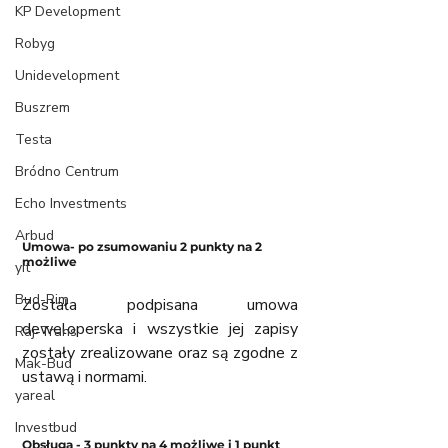
KP Development
Robyg
Unidevelopment
Buszrem
Testa
Bródno Centrum
Echo Investments
Arbud
Umowa- po zsumowaniu 2 punkty na 2 
możliwe
yit
Bud-Rim
Została podpisana umowa 
deweloperska i wszystkie jej zapisy 
Raj-Trans
zostały zrealizowane oraz są zgodne z 
Mak-Bud
ustawą i normami. 
yareal
Investbud
Obsługa - 3 punkty na 4 możliwe i 1 punkt 