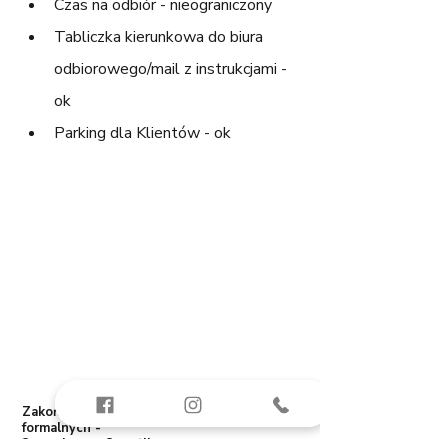
Czas na odbiór - nieograniczony
Tabliczka kierunkowa do biura 
odbiorowego/mail z instrukcjami - 
ok
Parking dla Klientów - ok
Zakończenie prac budowlanych i procedur 
formalnych - 
2  punkty na 2 możliwe