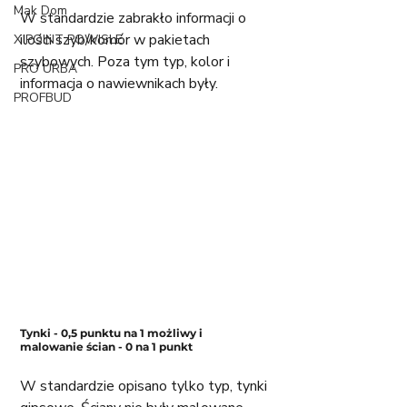
Mak Dom
W standardzie zabrakło informacji o 
ilości szyb/komór w pakietach 
X POINT POWISLE
szybowych. Poza tym typ, kolor i 
PRO URBA
informacja o nawiewnikach były. 
PROFBUD
Tynki - 0,5 punktu na 1 możliwy i 
malowanie ścian - 0 na 1 punkt
W standardzie opisano tylko typ, tynki 