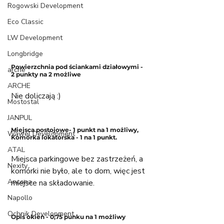
Rogowski Development
Eco Classic
LW Development
Longbridge
Powierzchnia pod ściankami działowymi - 
arche
2 punkty na 2 możliwe
ARCHE
Nie doliczają :)
Mostostal
JANPUL
Miejsca postojowe- 1 punkt na 1 możliwy, 
Wawel Development
Komórka lokatorska - 1 na 1 punkt. 
ATAL
Miejsca parkingowe bez zastrzeżeń, a 
Nexity
komórki nie było, ale to dom, więc jest 
Ancona
miejsce na składowanie. 
Napollo
Ochnik Development
Opis okien - 0,75 punku na 1 możliwy