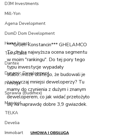
D3M Investments
Mill-Yon
Agena Development
DomD Dom Development
Home Invest
***Groen Konstancin*** GHELAMCO
To chyba najwyższa ocena segmentu 
Terra Casa
w moim "rankingu". Do tej pory tego 
Dantex
typu inwestycje wypadały 
Dynamic Development
słabo...może dlatego, że budowali je 
zazwyczaj mniejsi deweloperzy? Tu 
Prestige
mamy do czynienia z dużym i znanym 
Sprawia (Budimex)
deweloperem, co jak widać przełożyło 
Marvipol
się na naprawdę dobre 3,9 gwiazdek. 
TELKA
Develia
Immobart
UMOWA I OBSŁUGA