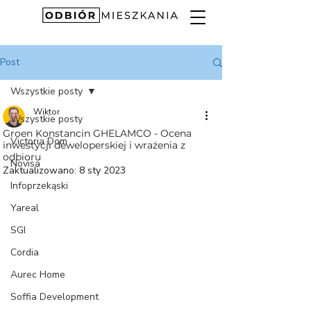
Post
Wszystkie posty
Wiktor
Wszystkie posty
Groen Konstancin GHELAMCO - Ocena
Victoria Dom
inwestycji deweloperskiej i wrażenia z
odbioru
Novisa
Zaktualizowano:
8 sty 2023
Infoprzekąski
Yareal
SGI
Cordia
Aurec Home
Soffia Development