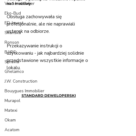
Vinci Immobilier
na 1 możliwy
Eko-Bud
Obsługa zachowywała się 
ED-Invest
profesjonalnie, ale nie naprawiali 
usterek na odbiorze. 
Skanska
Ronson
Przekazywanie instrukcji o 
BARC
użytkowaniu - jak najbardziej solidnie 
przedstawione wszystkie informacje o 
Spravia
lokalu. 
Ghelamco
J.W. Construction
Bouygues Immobilier
STANDARD DEWELOPERSKI
Murapol
Matexi
Okam
Acatom