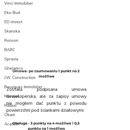
Vinci Immobilier
Eko-Bud
ED-Invest
Skanska
Ronson
BARC
Spravia
Ghelamco
Umowa- po zsumowaniu 1 punkt na 2 
możliwe
J.W. Construction
Bouygues Immobilier
Została podpisana umowa 
deweloperska, ale za zapisy umowy 
Murapol
nie mogłem dać punktu z powodu 
Matexi
powierzchni pod ściankami działowymi. 
Okam
Obsługa - 3 punkty na 4 możliwe i 0,5 
Acatom
punktu na 1 możliwy