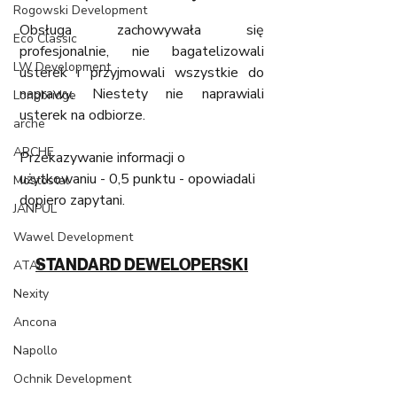
Rogowski Development
Obsługa zachowywała się 
Eco Classic
profesjonalnie, nie bagatelizowali 
LW Development
usterek i przyjmowali wszystkie do 
naprawy. Niestety nie naprawiali 
Longbridge
usterek na odbiorze. 
arche
ARCHE
Przekazywanie informacji o 
użytkowaniu - 0,5 punktu - opowiadali 
Mostostal
dopiero zapytani. 
JANPUL
Wawel Development
STANDARD DEWELOPERSKI
ATAL
Nexity
Ancona
Napollo
Ochnik Development