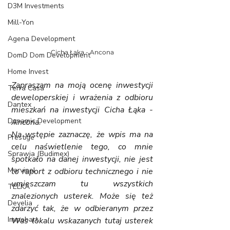
D3M Investments
Mill-Yon
Agena Development
Cicha Łąka - Ancona
DomD Dom Development
Home Invest
Zapraszam na moją ocenę inwestycji 
Terra Casa
deweloperskiej i wrażenia z odbioru 
Dantex
mieszkań na inwestycji Cicha Łąka - 
Dynamic Development
Ancona. 
Na wstępie zaznaczę, że wpis ma na 
Prestige
celu naświetlenie tego, co mnie 
Sprawia (Budimex)
spotkało na danej inwestycji, nie jest 
Marvipol
to raport z odbioru technicznego i nie 
umieszczam tu wszystkich 
TELKA
znalezionych usterek. Może się też 
Develia
zdarzyć tak, że w odbieranym przez 
Immobart
Was lokalu wskazanych tutaj usterek 