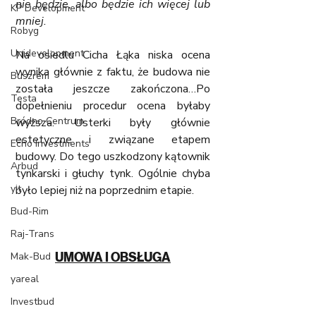
nie będzie, albo będzie ich więcej lub 
KP Development
mniej. 
Robyg
Unidevelopment
Na osiedlu Cicha Łąka niska ocena 
wynika głównie z faktu, że budowa nie 
Buszrem
została jeszcze zakończona…Po 
Testa
dopełnieniu procedur ocena byłaby 
Bródno Centrum
wyższa. Usterki były głównie 
estetyczne i związane etapem 
Echo Investments
budowy. Do tego uszkodzony kątownik 
Arbud
tynkarski i głuchy tynk. Ogólnie chyba 
yit
było lepiej niż na poprzednim etapie.
Bud-Rim
Raj-Trans
Mak-Bud
UMOWA I OBSŁUGA
yareal
Investbud