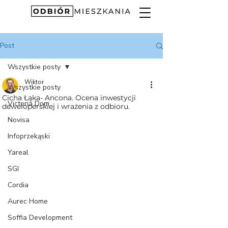
Post
Wszystkie posty
Wiktor
Wszystkie posty
Cicha Łąka- Ancona. Ocena inwestycji
Victoria Dom
deweloperskiej i wrażenia z odbioru.
Novisa
Infoprzekąski
Yareal
SGI
Cordia
Aurec Home
Soffia Development