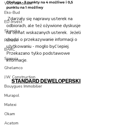
Obsługa - 3 punkty na 4 możliwe i 0,5 
Vinci Immobilier
punktu na 1 możliwy
Eko-Bud
 Zdarzały się naprawy usterek na 
ED-Invest
odbiorach, ale też ożywione dyskusje 
Skanska
na temat wskazanych usterek.  Jeżeli 
chodzi o przekazywanie informacji o 
Ronson
użytkowaniu - mogło być lepiej. 
BARC
Przekazano tylko podstawowe 
Spravia
informacje. 
Ghelamco
J.W. Construction
STANDARD DEWELOPERSKI
Bouygues Immobilier
Murapol
Matexi
Okam
Acatom