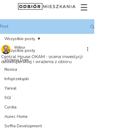
Post
Wszystkie posty
Wiktor
Wszystkie posty
Central House OKAM - ocena inwestycji
Victoria Dom
deweloperskiej i wrażenia z obioru
Novisa
Infoprzekąski
Yareal
SGI
Cordia
Aurec Home
Soffia Development