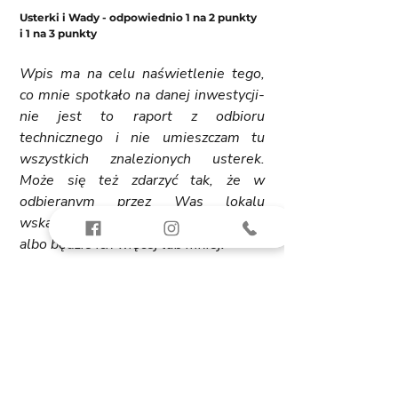
Usterki i Wady - odpowiednio 1 na 2 punkty 
i 1 na 3 punkty
Wpis ma na celu naświetlenie tego, 
co mnie spotkało na danej inwestycji-
nie jest to raport z odbioru 
technicznego i nie umieszczam tu 
wszystkich znalezionych usterek. 
Może się też zdarzyć tak, że w 
odbieranym przez Was lokalu 
wskazanych tutaj usterek nie będzie, 
albo będzie ich więcej lub mniej. 
Usterek nie było bardzo dużo, ale 
niektóre możliwe do zaakceptowania - 
niekoniecznie do usunięcia. 
Poza tym kilka ze wskazanych usterek: 
wysokość progu drzwi większa niż 
przewiduje prawo