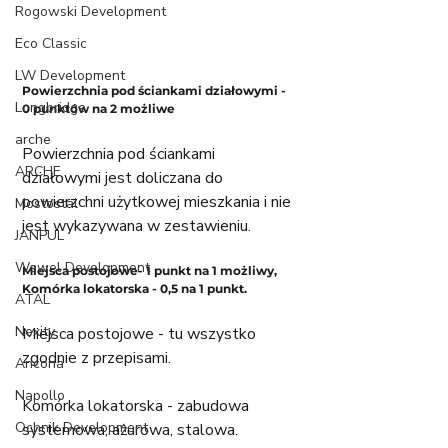
Rogowski Development
Eco Classic
LW Development
Powierzchnia pod ściankami działowymi - 
Longbridge
0 punktów na 2 możliwe
arche
Powierzchnia pod ściankami 
ARCHE
działowymi jest doliczana do 
powierzchni użytkowej mieszkania i nie 
Mostostal
jest wykazywana w zestawieniu. 
JANPUL
Wawel Development
Miejsca postojowe- 1 punkt na 1 możliwy, 
Komórka lokatorska - 0,5 na 1 punkt. 
ATAL
Nexity
Miejsca postojowe - tu wszystko 
zgodnie z przepisami. 
Ancona
Napollo
Komórka lokatorska - zabudowa 
Ochnik Development
systemowa, ażurowa, stalowa. 