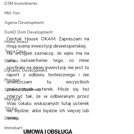
D3M Investments
Mill-Yon
Agena Development
DomD Dom Development
Central House OKAM. Zapraszam na 
Home Invest
moją ocenę inwestycji deweloperskiej. 
Terra Casa
Na wstępie zaznaczę, że wpis ma na 
celu naświetlenie tego, co mnie 
Dantex
spotkało na danej inwestycji, nie jest to 
Dynamic Development
raport z odbioru technicznego i nie 
Prestige
umieszczam tu wszystkich 
znalezionych usterek. Może się też 
Sprawia (Budimex)
zdarzyć tak, że w odbieranym przez 
Marvipol
Was lokalu wskazanych tutaj usterek 
TELKA
nie będzie, albo będzie ich więcej lub 
mniej. 
Develia
Immobart
UMOWA I OBSŁUGA