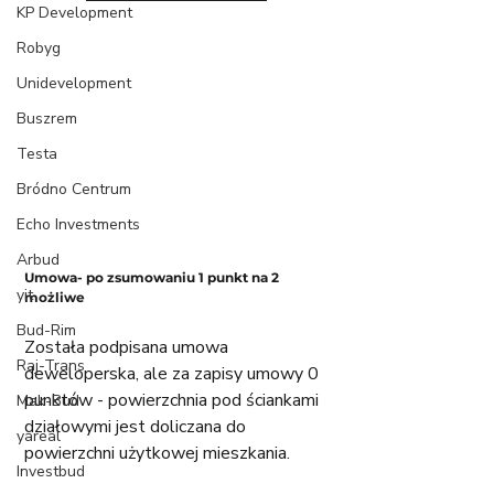
KP Development
Robyg
Unidevelopment
Buszrem
Testa
Bródno Centrum
Echo Investments
Arbud
Umowa- po zsumowaniu 1 punkt na 2 
yit
możliwe
Bud-Rim
Została podpisana umowa 
Raj-Trans
deweloperska, ale za zapisy umowy 0 
punktów - powierzchnia pod ściankami 
Mak-Bud
działowymi jest doliczana do 
yareal
powierzchni użytkowej mieszkania. 
Investbud