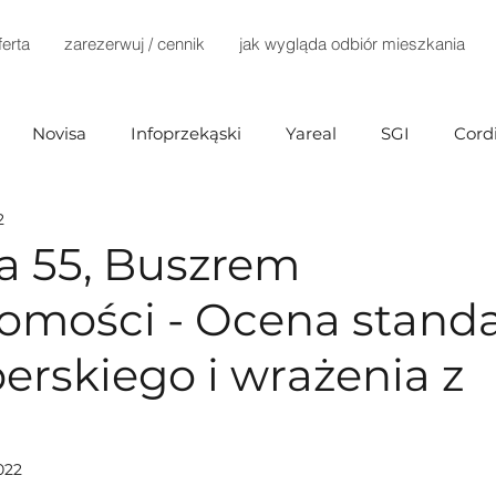
ferta
zarezerwuj / cennik
jak wygląda odbiór mieszkania
Novisa
Infoprzekąski
Yareal
SGI
Cord
2
Investments
Mill-Yon
Agena Development
a 55, Buszrem
omości - Ocena stand
Home Invest
Terra Casa
Dantex
Dynamic D
erskiego i wrażenia z
ex)
Marvipol
TELKA
Develia
Immobart
022
Buszrem
Testa
Bródno Centrum
Echo Inv