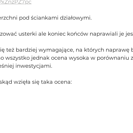
bPxZnzPZ7pc
ierzchni pod ściankami działowymi.
lizować usterki ale koniec końców naprawiali je je
się też bardziej wymagające, na których naprawę 
mo wszystko jednak ocena wysoka w porównaniu z
niej inwestycjami. 
skąd wzięła się taka ocena: