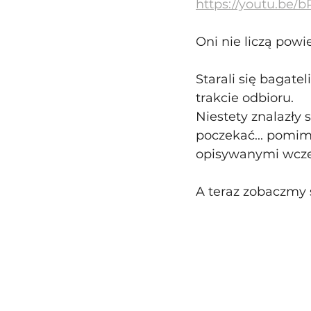
https://youtu.be/
Oni nie liczą pow
Starali się bagate
trakcie odbioru.
Niestety znalazły 
poczekać... pomi
opisywanymi wcześ
A teraz zobaczmy 