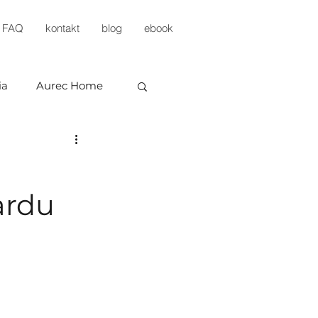
FAQ
kontakt
blog
ebook
ia
Aurec Home
ardu
evelopment
KP Development
estments
Arbud