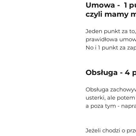
Umowa -  1 pu
czyli mamy 
Jeden punkt za to,
prawidłowa umowa
No i 1 punkt za za
Obsługa - 4 
Obsługa zachowywa
usterki, ale potem
a poza tym - napr
Jeżeli chodzi o pr