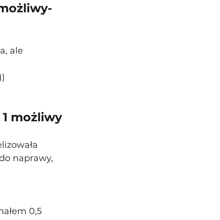
możliwy- 
, ale 
))
 1 możliwy
lizowała 
 do naprawy, 
nałem 0,5 