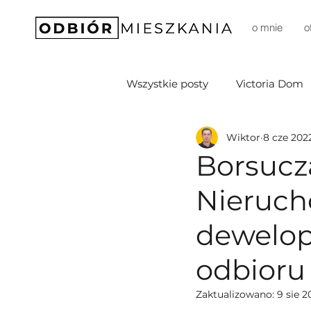
o mnie
o
Wszystkie posty
Victoria Dom
Wiktor
8 cze 202
Soffia Development
D3M 
Borsucz
Nieruch
DomD Dom Development
dewelop
Prestige
Sprawia (Budim
odbioru
Zaktualizowano:
9 sie 2
Robyg
Unidevelopment