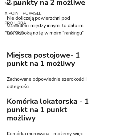
2 punkty na 2 możliwe
Mak Dom
X POINT POWISLE
Nie doliczają powierzchni pod 
PRO URBA
ściankami i między innymi to dało im 
tak wysoką notę w moim "rankingu" 
PROFBUD
Miejsca postojowe- 1 
punkt na 1 możliwy
Zachowane odpowiednie szerokości i 
odległości.
Komórka lokatorska - 1 
punkt na 1 punkt 
możliwy
Komórka murowana - możemy więc 