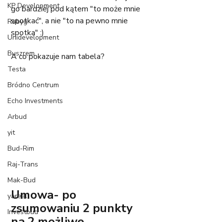
KP Development
go bardziej pod kątem "to może mnie 
spotkać", a nie "to na pewno mnie 
Robyg
spotka" :) 
Unidevelopment
Buszrem
A co pokazuje nam tabela?
Testa
Bródno Centrum
Echo Investments
Arbud
yit
Bud-Rim
Raj-Trans
Mak-Bud
Umowa- po 
yareal
zsumowaniu 2 punkty 
Investbud
na 2 możliwe