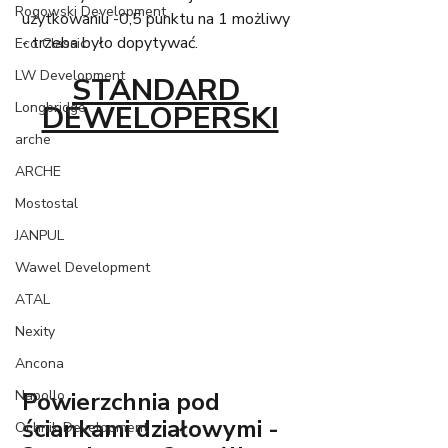
Rogowski Development
użytkowaniu -0,5 punktu na 1 możliwy 
- trzeba było dopytywać. 
Eco Classic
LW Development
STANDARD 
Longbridge
DEWELOPERSKI
arche
ARCHE
Mostostal
JANPUL
Wawel Development
ATAL
Nexity
Ancona
Napollo
Powierzchnia pod 
ściankami działowymi - 
Ochnik Development