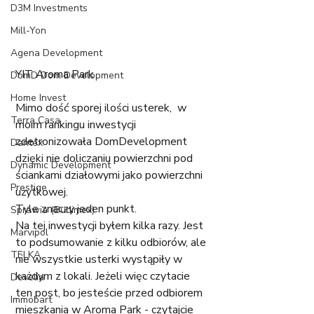
D3M Investments
Mill-Yon
Agena Development
YIT Aroma Park 
DomD Dom Development
Home Invest
Mimo dość sporej ilości usterek,  w 
Terra Casa
moim rankingu inwestycji 
zdetronizowała DomDevelopment 
Dantex
dzięki nie doliczaniu powierzchni pod 
Dynamic Development
ściankami działowymi jako powierzchni 
Prestige
użytkowej.
Tyle znaczy jeden punkt.
Sprawia (Budimex)
Na tej inwestycji byłem kilka razy. Jest 
Marvipol
to podsumowanie z kilku odbiorów, ale 
TELKA
nie wszystkie usterki wystąpiły w 
każdym z lokali. Jeżeli więc czytacie 
Develia
ten post, bo jesteście przed odbiorem 
Immobart
mieszkania w Aroma Park - czytajcie 