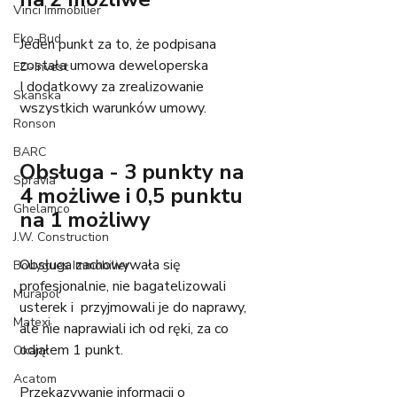
Vinci Immobilier
Eko-Bud
Jeden punkt za to, że podpisana 
została umowa deweloperska 
ED-Invest
I dodatkowy za zrealizowanie 
Skanska
wszystkich warunków umowy. 
Ronson
BARC
Obsługa - 3 punkty na 
Spravia
4 możliwe i 0,5 punktu 
Ghelamco
na 1 możliwy
J.W. Construction
Obsługa zachowywała się 
Bouygues Immobilier
profesjonalnie, nie bagatelizowali 
Murapol
usterek i  przyjmowali je do naprawy, 
Matexi
ale nie naprawiali ich od ręki, za co 
odjąłem 1 punkt. 
Okam
Acatom
Przekazywanie informacji o 