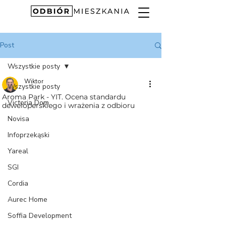
Post
Wszystkie posty
Wiktor
Wszystkie posty
Aroma Park - YIT. Ocena standardu
Victoria Dom
deweloperskiego i wrażenia z odbioru
Novisa
Infoprzekąski
Yareal
SGI
Cordia
Aurec Home
Soffia Development