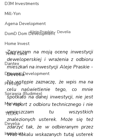
D3M Investments
Mill-Yon
Agena Development
Aleje Praskie - Develia
DomD Dom Development
Home Invest
Zapraszam na moją ocenę inwestycji 
Terra Casa
deweloperskiej i wrażenia z odbioru 
Dantex
mieszkań na inwestycji Aleje Praskie - 
Dynamic Development
Develia. 
Na wstępie zaznaczę, że wpis ma na 
Prestige
celu naświetlenie tego, co mnie 
Sprawia (Budimex)
spotkało na danej inwestycji, nie jest 
Marvipol
to raport z odbioru technicznego i nie 
umieszczam tu wszystkich 
TELKA
znalezionych usterek. Może się też 
Develia
zdarzyć tak, że w odbieranym przez 
Immobart
Was lokalu wskazanych tutaj usterek 