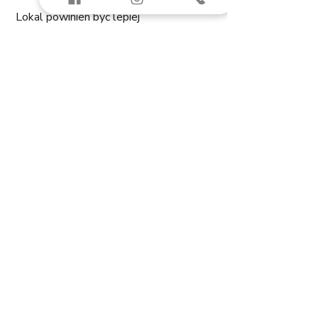
Lokal powinien być lepiej 
przygotowany do odbioru - okna były 
brudne. 
Usterki i Wady - odpowiednio 0 na 2 punkty 
i 2 na 3 punkty
Usterek było dużo, ale na szczęście 
wszystkie możliwe do usunięcia. 
Poniżej kilka przykładowych usterek:
podwyższona wilgotność 
posadzki 
rysy tynku 
rysy szyb
rysa drzwi
pleśń
estetyka napraw elewacji
pękniecie ramy okna,