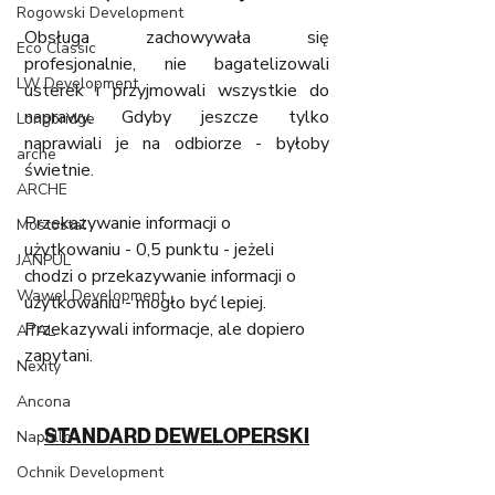
Rogowski Development
Obsługa zachowywała się 
Eco Classic
profesjonalnie, nie bagatelizowali 
LW Development
usterek i przyjmowali wszystkie do 
naprawy. Gdyby jeszcze tylko 
Longbridge
naprawiali je na odbiorze - byłoby 
arche
świetnie. 
ARCHE
Przekazywanie informacji o 
Mostostal
użytkowaniu - 0,5 punktu - jeżeli 
JANPUL
chodzi o przekazywanie informacji o 
Wawel Development
użytkowaniu - mogło być lepiej. 
Przekazywali informacje, ale dopiero 
ATAL
zapytani. 
Nexity
Ancona
STANDARD DEWELOPERSKI
Napollo
Ochnik Development