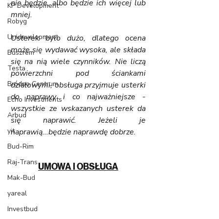
nie będzie, albo będzie ich więcej lub 
KP Development
mniej. 
Robyg
Unidevelopment
Usterek było dużo, dlatego ocena 
może się wydawać wysoka, ale składa 
Buszrem
się na nią wiele czynników. Nie liczą 
Testa
powierzchni pod ściankami 
Bródno Centrum
działowymi, obsługa przyjmuje usterki 
do naprawy i co najważniejsze - 
Echo Investments
wszystkie ze wskazanych usterek da 
Arbud
się naprawić. Jeżeli je 
yit
naprawią...będzie naprawdę dobrze. 
Bud-Rim
Raj-Trans
UMOWA I OBSŁUGA
Mak-Bud
yareal
Investbud