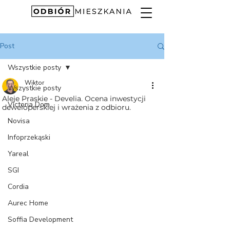
Post
Wszystkie posty
Wiktor
Wszystkie posty
Aleje Praskie - Develia. Ocena inwestycji
Victoria Dom
deweloperskiej i wrażenia z odbioru.
Novisa
Infoprzekąski
Yareal
SGI
Cordia
Aurec Home
Soffia Development