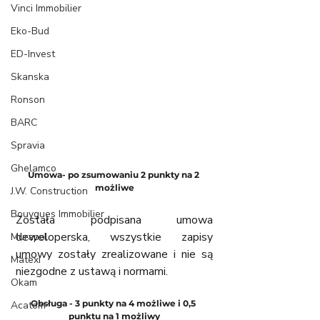
Vinci Immobilier
Eko-Bud
ED-Invest
Skanska
Ronson
BARC
Spravia
Ghelamco
Umowa- po zsumowaniu 2 punkty na 2 
możliwe
J.W. Construction
Bouygues Immobilier
Została podpisana umowa 
deweloperska, wszystkie zapisy 
Murapol
umowy zostały zrealizowane i nie są 
Matexi
niezgodne z ustawą i normami. 
Okam
Obsługa - 3 punkty na 4 możliwe i 0,5 
Acatom
punktu na 1 możliwy