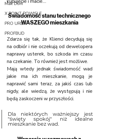
kupujecie i macie....
Mak Dom
X POINT POWISLE
Świadomość stanu technicznego 
WASZEGO mieszkania
PRO URBA
PROFBUD
Zdarza się tak, że Klienci decydują się 
na odbiór i nie oczekują od dewelopera 
naprawy usterek, bo szkoda im czasu 
na czekanie. To również jest możliwe.
Mają wtedy jednak świadomość wad 
jakie ma ich mieszkanie, mogą je 
naprawić sami teraz, za jakiś czas lub 
nigdy, ale wiedzą, że występują i nie 
będą zaskoczeni w przyszłości.
Dla niektórych ważniejszy jest 
"święty spokój" niż idealne 
mieszkanie bez wad.