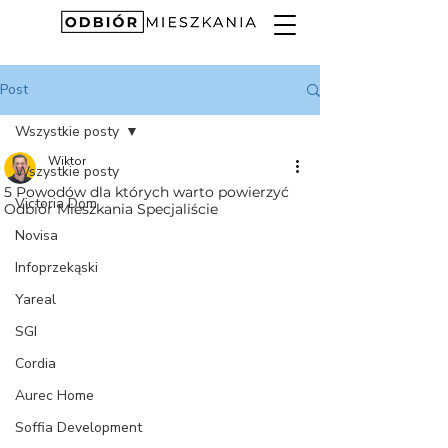
Post
Wszystkie posty
Wiktor
Wszystkie posty
5 Powodów dla których warto powierzyć
Victoria Dom
Odbiór Mieszkania Specjaliście
Novisa
Infoprzekąski
Yareal
SGI
Cordia
Aurec Home
Soffia Development