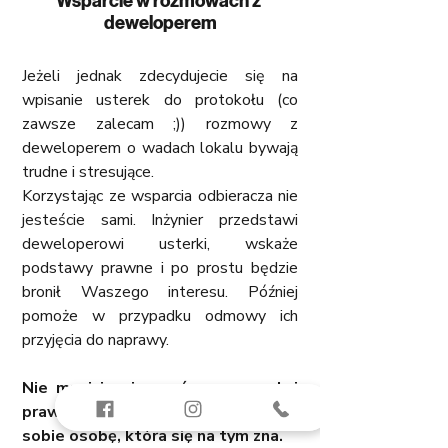
Wsparcie w rozmowach z 
deweloperem
Jeżeli jednak zdecydujecie się na 
wpisanie usterek do protokołu (co 
zawsze zalecam ;)) rozmowy z 
deweloperem o wadach lokalu bywają 
trudne i stresujące.
Korzystając ze wsparcia odbieracza nie 
jesteście sami. Inżynier przedstawi 
deweloperowi usterki, wskaże 
podstawy prawne i po prostu będzie 
bronił Waszego interesu. Później 
pomoże w przypadku odmowy ich 
przyjęcia do naprawy.
Nie musicie się znać na normach i 
prawie budowlanym, bo macie przy 
sobie osobę, która się na tym zna.