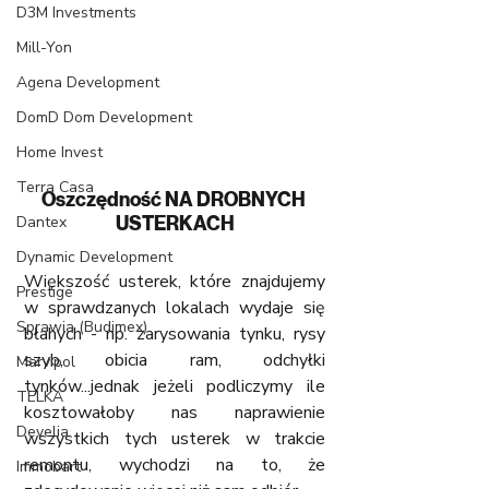
D3M Investments
Mill-Yon
Agena Development
DomD Dom Development
Home Invest
Terra Casa
Oszczędność NA DROBNYCH 
Dantex
USTERKACH
Dynamic Development
Większość usterek, które znajdujemy 
Prestige
w sprawdzanych lokalach wydaje się 
Sprawia (Budimex)
błahych - np. zarysowania tynku, rysy 
szyb, obicia ram, odchyłki 
Marvipol
tynków...jednak jeżeli podliczymy ile 
TELKA
kosztowałoby nas naprawienie 
Develia
wszystkich tych usterek w trakcie 
remontu, wychodzi na to, że 
Immobart