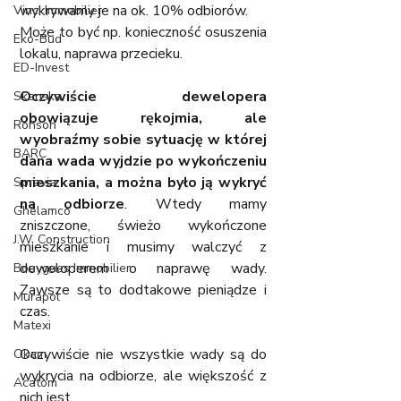
wykrywamy je na ok. 10% odbiorów.
Vinci Immobilier
Może to być np. konieczność osuszenia 
Eko-Bud
lokalu, naprawa przecieku.
ED-Invest
Oczywiście dewelopera 
Skanska
obowiązuje rękojmia, ale 
Ronson
wyobraźmy sobie sytuację w której 
BARC
dana wada wyjdzie po wykończeniu 
mieszkania, a można było ją wykryć 
Spravia
na odbiorze
. Wtedy mamy 
Ghelamco
zniszczone, świeżo wykończone 
J.W. Construction
mieszkanie i musimy walczyć z 
deweloperem o naprawę wady. 
Bouygues Immobilier
Zawsze są to dodtakowe pieniądze i 
Murapol
czas. 
Matexi
Oczywiście nie wszystkie wady są do 
Okam
wykrycia na odbiorze, ale większość z 
Acatom
nich jest.