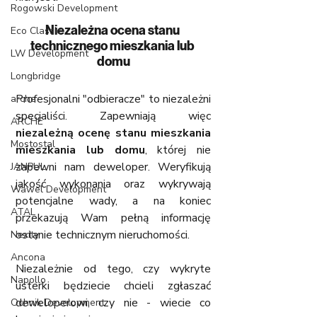
Rogowski Development
Niezależna ocena stanu 
Eco Classic
technicznego mieszkania lub 
LW Development
domu
Longbridge
Profesjonalni "odbieracze" to niezależni 
arche
specjaliści. Zapewniają więc 
ARCHE
niezależną ocenę stanu mieszkania 
Mostostal
mieszkania lub domu
, której nie 
zapewni nam deweloper. Weryfikują 
JANPUL
jakość wykonania oraz wykrywają 
Wawel Development
potencjalne wady, a na koniec 
ATAL
przekazują Wam pełną informację 
ostanie technicznym nieruchomości. 
Nexity
Ancona
Niezależnie od tego, czy wykryte 
Napollo
usterki będziecie chcieli zgłaszać 
deweloperowi, czy nie - wiecie co 
Ochnik Development