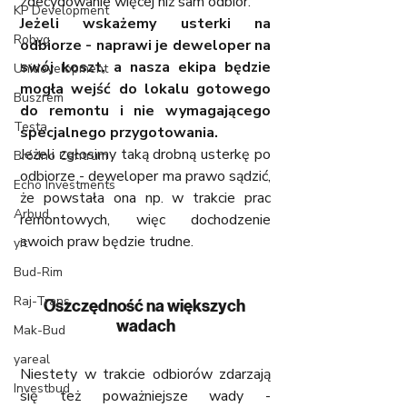
zdecydowanie więcej niż sam odbiór.
KP Development
Jeżeli wskażemy usterki na 
Robyg
odbiorze - naprawi je deweloper na 
swój koszt, a nasza ekipa będzie 
Unidevelopment
mogła wejść do lokalu gotowego 
Buszrem
do remontu i nie wymagającego 
Testa
specjalnego przygotowania.
Jeżeli zgłosimy taką drobną usterkę po 
Bródno Centrum
odbiorze - deweloper ma prawo sądzić, 
Echo Investments
że powstała ona np. w trakcie prac 
Arbud
remontowych, więc dochodzenie 
swoich praw będzie trudne.
yit
Bud-Rim
Raj-Trans
Oszczędność na większych 
wadach
Mak-Bud
yareal
Niestety w trakcie odbiorów zdarzają 
Investbud
się też poważniejsze wady - 